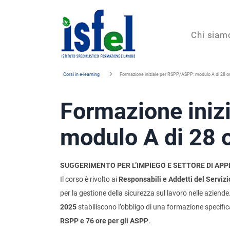
Isfel
Chi siam
Istituto
Corsi in e-learning
Formazione iniziale per RSPP/ASPP: modulo A di 28 o
specialistico
Formazione iniz
formazione
e
modulo A di 28 
lavoro
SUGGERIMENTO PER L’IMPIEGO E SETTORE DI APP
Il corso è rivolto ai
Responsabili e Addetti del Servi
per la gestione della sicurezza sul lavoro nelle aziende.
2025
stabiliscono l’obbligo di una formazione specific
RSPP e 76 ore per gli ASPP
.