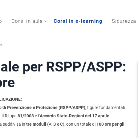
o
Corsi in aula
Corsi in e-learning
Sicurezza
re
iale per RSPP/ASPP:
ore
LICAZIONE:
zio di Prevenzione e Protezione (RSPP/ASPP)
, figure fondamentali
 Il
D.Lgs. 81/2008
e l’
Accordo Stato-Regioni del 17 aprile
a suddivisa in
tre moduli
(A, B e C), con un totale di
100 ore per gli