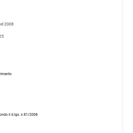
del 2008
025
erimento
ondo il d.lgs. n.81/2008