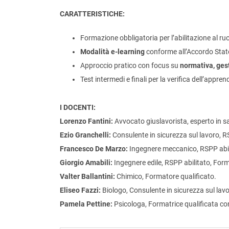
CARATTERISTICHE:
Formazione obbligatoria per l’abilitazione al ru
Modalità e-learning
conforme all’Accordo Stato
Approccio pratico con focus su
normativa, gest
Test intermedi e finali per la verifica dell’appre
I DOCENTI:
Lorenzo Fantini:
Avvocato giuslavorista, esperto in sa
Ezio Granchelli:
Consulente in sicurezza sul lavoro, R
Francesco De Marzo:
Ingegnere meccanico, RSPP abili
Giorgio Amabili:
Ingegnere edile, RSPP abilitato, Form
Valter Ballantini:
Chimico, Formatore qualificato.
Eliseo Fazzi:
Biologo, Consulente in sicurezza sul lavo
Pamela Pettine:
Psicologa, Formatrice qualificata con