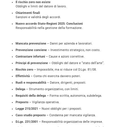
Il rischio zero non esiste
Obblighi e limiti del datore di lavoro.
Chiarimenti finali
Sanzioni e validità degli accordi.
Nuovo accordo Stato-Regioni 2025: Conclusioni
Responsabilità nella gestione della formazione.
Mancata prevenzione
– Danni per azienda e lavoratori.
Prevenzione conviene
– Investimento strategico, non costo.
Contrastare infortuni
– Cause e azioni correttive.
Principi di prevenzione
– Obblighi del datore e “stato dell’arte”.
Rischio zero
– Impossibile, ma si riduce col D.Lgs. 81/08.
Effettività
– Conta chi esercita davvero poteri.
Ruoli e responsabilità
– Datore, dirigenti, preposti.
Delega
– Strumento organizzativo, con limiti.
Requisiti della delega
– Forma scritta, autonomia, subdelega.
Preposto
– Vigilanza operativa.
Legge 215/2021
– Nuovi obblighi per i preposti.
Caso studio preposto
– Condanna per mancata vigilanza.
D.Lgs. 231/2001
– Responsabilità organizzativa delle imprese.