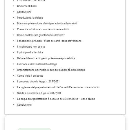
Il rischio zero non esiste
Chiarimenti finali
Conclusioni
Introduzione: la delega
Mancata prevenzione: danni per azienda e lavoratori
Prevenire infortuni e malattie conviene a tutti
Come contrastare gli infortuni sul lavoro?
Fondamenti, principi e “stato dell’arte” della prevenzione
Il rischio zero non esiste
Il principio di effettività
Datore di lavoro e dirigenti: potere e responsabilità
Funzione e destinatari della delega
Organizzazione aziendale, requisiti e pubblicità della delega
Come vigila il preposto
Il preposto dopo la legge n. 215/2021
La vigilanza del preposto secondo la Corte di Cassazione – caso studio
Salute e sicurezza e d.lgs. n. 231/2001
La colpa di organizzazione è esclusa se c’è il modello – caso studio
Conclusione