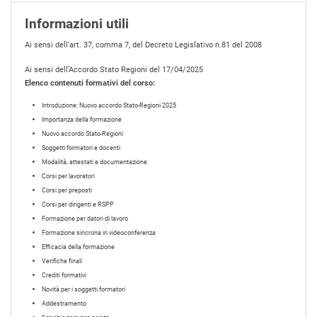
Informazioni utili
Ai sensi dell'art. 37, comma 7, del Decreto Legislativo n.81 del 2008
Ai sensi dell’Accordo Stato Regioni del 17/04/2025
Elenco contenuti formativi del corso:
Introduzione: Nuovo accordo Stato-Regioni 2025
Importanza della formazione
Nuovo accordo Stato-Regioni
Soggetti formatori e docenti
Modalità, attestati e documentazione
Corsi per lavoratori
Corsi per preposti
Corsi per dirigenti e RSPP
Formazione per datori di lavoro
Formazione sincrona in videoconferenza
Efficacia della formazione
Verifiche finali
Crediti formativi
Novità per i soggetti formatori
Addestramento