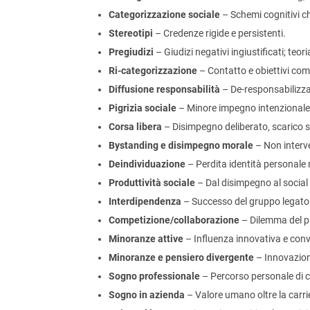
Categorizzazione sociale
– Schemi cognitivi ch
Stereotipi
– Credenze rigide e persistenti.
Pregiudizi
– Giudizi negativi ingiustificati; teoria
Ri-categorizzazione
– Contatto e obiettivi comu
Diffusione responsabilità
– De-responsabilizzaz
Pigrizia sociale
– Minore impegno intenzionale 
Corsa libera
– Disimpegno deliberato, scarico sui
Bystanding e disimpegno morale
– Non interve
Deindividuazione
– Perdita identità personale 
Produttività sociale
– Dal disimpegno al social
Interdipendenza
– Successo del gruppo legato 
Competizione/collaborazione
– Dilemma del pr
Minoranze attive
– Influenza innovativa e conv
Minoranze e pensiero divergente
– Innovazion
Sogno professionale
– Percorso personale di cr
Sogno in azienda
– Valore umano oltre la carri