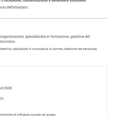
e a
inclusione, comunicazione e benessere aziendale
.
cio dell’attestato.
e organizzazioni, specializzata in formazione, gestione del
 sicurezza.
stemico, specialista in consulenza di carriera, selezione del personale,
del 2008
025
dinamiche di influenza sociale nei gruppi.