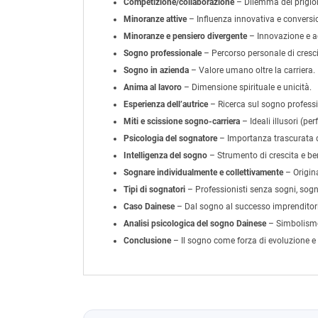
Competizione/collaborazione
– Dilemma del prigion
Minoranze attive
– Influenza innovativa e conversi
Minoranze e pensiero divergente
– Innovazione e a
Sogno professionale
– Percorso personale di cresci
Sogno in azienda
– Valore umano oltre la carriera.
Anima al lavoro
– Dimensione spirituale e unicità.
Esperienza dell’autrice
– Ricerca sul sogno professi
Miti e scissione sogno-carriera
– Ideali illusori (per
Psicologia del sognatore
– Importanza trascurata 
Intelligenza del sogno
– Strumento di crescita e be
Sognare individualmente e collettivamente
– Origina
Tipi di sognatori
– Professionisti senza sogni, sogna
Caso Dainese
– Dal sogno al successo imprenditori
Analisi psicologica del sogno Dainese
– Simbolismo
Conclusione
– Il sogno come forza di evoluzione e