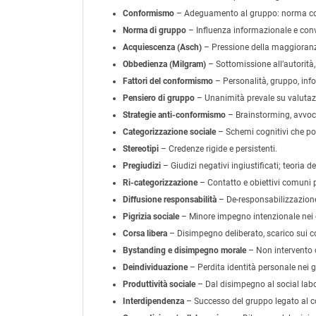
Conformismo
– Adeguamento al gruppo: norma con
Norma di gruppo
– Influenza informazionale e conv
Acquiescenza (Asch)
– Pressione della maggioranz
Obbedienza (Milgram)
– Sottomissione all’autorità
Fattori del conformismo
– Personalità, gruppo, inf
Pensiero di gruppo
– Unanimità prevale su valutazi
Strategie anti-conformismo
– Brainstorming, avvoca
Categorizzazione sociale
– Schemi cognitivi che por
Stereotipi
– Credenze rigide e persistenti.
Pregiudizi
– Giudizi negativi ingiustificati; teoria del
Ri-categorizzazione
– Contatto e obiettivi comuni pe
Diffusione responsabilità
– De-responsabilizzazione 
Pigrizia sociale
– Minore impegno intenzionale nei 
Corsa libera
– Disimpegno deliberato, scarico sui col
Bystanding e disimpegno morale
– Non intervento o 
Deindividuazione
– Perdita identità personale nei g
Produttività sociale
– Dal disimpegno al social lab
Interdipendenza
– Successo del gruppo legato al c