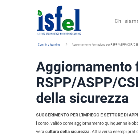
Isfel
Chi siam
Istituto
Corsi in e-learning
Aggiornamento formazione per RSPP/ASPP/CSP/CSE. L
specialistico
Aggiornamento 
formazione
e
RSPP/ASPP/CSP/
lavoro
della sicurezza
SUGGERIMENTO PER L’IMPIEGO E SETTORE DI APP
l corso, valido come aggiornamento quinquennale obbli
vera
cultura della sicurezza
. Attraverso esempi prati