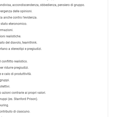
divisa, accondiscendenza, obbedienza, pensiero di gruppo.
ergenza delle opinioni.
a anche contro l’evidenza.
, stato eteronomico.
ormazioni.
oni realistiche.
to del diavolo, teamthink.
tano a stereotipi e pregiudizi.
 conflitto realistico.
r ridurre pregiudizi.
e calo di produttività.
gruppi.
lettivi.
azioni contrarie ai propri valori.
ruppi (es. Stanford Prison).
ouring.
ontributo di ciascuno.