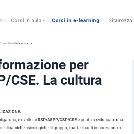
o
Corsi in aula
Corsi in e-learning
Sicurezza
a cultura della sicurezza
formazione per
CSE. La cultura
LICAZIONE:
gatorio, è rivolto ai
RSP/ASPP/CSP/CSE
e punta a sviluppare una
ci e dinamiche psicologiche di gruppo, i partecipanti impareranno a