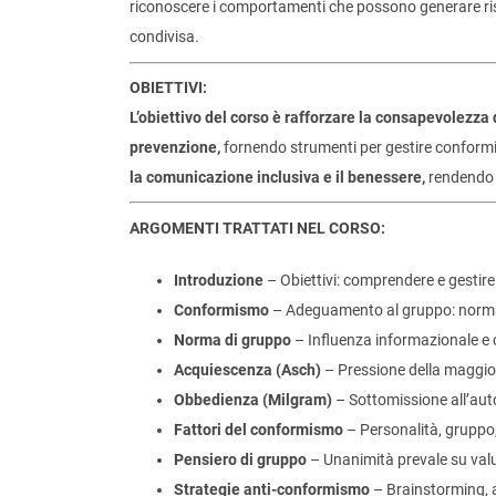
riconoscere i comportamenti che possono generare risc
condivisa.
OBIETTIVI:
L’obiettivo del corso è rafforzare la consapevolezz
prevenzione,
fornendo strumenti per gestire conformi
la comunicazione inclusiva e il benessere,
rendendo l
ARGOMENTI TRATTATI NEL CORSO:
Introduzione
– Obiettivi: comprendere e gestire 
Conformismo
– Adeguamento al gruppo: norma 
Norma di gruppo
– Influenza informazionale e 
Acquiescenza (Asch)
– Pressione della maggio
Obbedienza (Milgram)
– Sottomissione all’aut
Fattori del conformismo
– Personalità, gruppo,
Pensiero di gruppo
– Unanimità prevale su valut
Strategie anti-conformismo
– Brainstorming, a