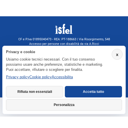
CF e P.Iva 01895040473 - REA: PT-188663 | Via Risorgimento, 548
Accesso per persone con disabilità da via A.Ricci
Monsummano Terme (PT) | 0572 525202
Privacy e cookie
x
isfelformazione@gmail.com
Usiamo cookie tecnici necessari. Con il tuo consenso
isfel@pec.it
possiamo usare anche preferenze, statistiche e marketing.
Informativa privacy
Puoi accettare, rifiutare o scegliere per finalita.
Privacy policy
Cookie policy
Accessibilita
Agenzia formativa iscritta a Formatemp
Rifiuta non essenziali
Accetta tutto
Personalizza
Richiedi informazioni
Dichiarazione di accessibilita