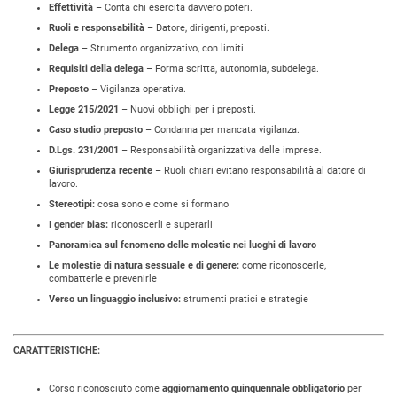
Effettività
– Conta chi esercita davvero poteri.
Ruoli e responsabilità
– Datore, dirigenti, preposti.
Delega
– Strumento organizzativo, con limiti.
Requisiti della delega
– Forma scritta, autonomia, subdelega.
Preposto
– Vigilanza operativa.
Legge 215/2021
– Nuovi obblighi per i preposti.
Caso studio preposto
– Condanna per mancata vigilanza.
D.Lgs. 231/2001
– Responsabilità organizzativa delle imprese.
Giurisprudenza recente
– Ruoli chiari evitano responsabilità al datore di
lavoro.
Stereotipi:
cosa sono e come si formano
I gender bias:
riconoscerli e superarli
Panoramica sul fenomeno delle molestie nei luoghi di lavoro
Le molestie di natura sessuale e di genere:
come riconoscerle,
combatterle e prevenirle
Verso un linguaggio inclusivo:
strumenti pratici e strategie
CARATTERISTICHE:
Corso riconosciuto come
aggiornamento quinquennale obbligatorio
per