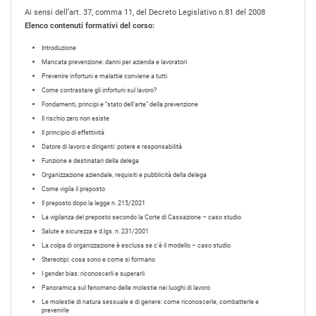
Ai sensi dell’art. 37, comma 11, del Decreto Legislativo n.81 del 2008
Elenco contenuti formativi del corso:
Introduzione
Mancata prevenzione: danni per azienda e lavoratori
Prevenire infortuni e malattie conviene a tutti
Come contrastare gli infortuni sul lavoro?
Fondamenti, principi e “stato dell’arte” della prevenzione
Il rischio zero non esiste
Il principio di effettività
Datore di lavoro e dirigenti: potere e responsabilità
Funzione e destinatari della delega
Organizzazione aziendale, requisiti e pubblicità della delega
Come vigila il preposto
Il preposto dopo la legge n. 215/2021
La vigilanza del preposto secondo la Corte di Cassazione – caso studio
Salute e sicurezza e d.lgs. n. 231/2001
La colpa di organizzazione è esclusa se c’è il modello – caso studio
Stereotipi: cosa sono e come si formano
I gender bias: riconoscerli e superarli
Panoramica sul fenomeno delle molestie nei luoghi di lavoro
Le molestie di natura sessuale e di genere: come riconoscerle, combatterle e
prevenirle