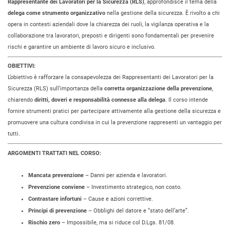
Rappresentante dei Lavoratori per la Sicurezza (RLS)
, approfondisce il tema della
delega come strumento organizzativo
nella gestione della sicurezza. È rivolto a chi
opera in contesti aziendali dove la chiarezza dei ruoli, la vigilanza operativa e la
collaborazione tra lavoratori, preposti e dirigenti sono fondamentali per prevenire
rischi e garantire un ambiente di lavoro sicuro e inclusivo.
OBIETTIVI:
L’obiettivo è rafforzare la consapevolezza dei
Rappresentanti dei Lavoratori per la
Sicurezza (RLS) sull’importanza della
corretta organizzazione della prevenzione
,
chiarendo
diritti, doveri e responsabilità connesse alla delega
. Il corso intende
fornire strumenti pratici per partecipare attivamente alla gestione della sicurezza e
promuovere una cultura condivisa in cui la prevenzione rappresenti un vantaggio per
tutti.
ARGOMENTI TRATTATI NEL CORSO:
Mancata prevenzione
– Danni per azienda e lavoratori.
Prevenzione conviene
– Investimento strategico, non costo.
Contrastare infortuni
– Cause e azioni correttive.
Principi di prevenzione
– Obblighi del datore e “stato dell’arte”.
Rischio zero
– Impossibile, ma si riduce col D.Lgs. 81/08.