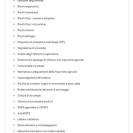
Gestione degli animali
Rischi ergonomici
Rischi trasversali
Rischi fisici: rumore e vibrazioni
Rischi fisici: microclima
Rischi chimici
Rischi biologici
Dispositivi di protezione individuale (DPI)
Segnaletica di sicurezza
Analisi degli infortuni in agricoltura
Dinamiche e tipologie di infortuni con macchine agricole
Cultura della sicurezza
Normativa e adeguamenti delle macchine agricole
Capovolgimento del trattore
Rischio di contatto: organi in movimento e parti calde
Errata individuazione dei punti di ancoraggio
Cintura di sicurezza
Volume di sicurezza e punto S
ROPS agevolato e CROPS
AutoROPS
L’albero cardanico
Motocoltivatori e motozzappatrici
Macchine trinciatrici con cofano apribile