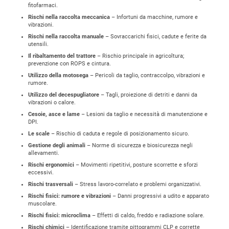
fitofarmaci.
Rischi nella raccolta meccanica
– Infortuni da macchine, rumore e
vibrazioni.
Rischi nella raccolta manuale
– Sovraccarichi fisici, cadute e ferite da
utensili.
Il ribaltamento del trattore
– Rischio principale in agricoltura;
prevenzione con ROPS e cintura.
Utilizzo della motosega
– Pericoli da taglio, contraccolpo, vibrazioni e
rumore.
Utilizzo del decespugliatore
– Tagli, proiezione di detriti e danni da
vibrazioni o calore.
Cesoie, asce e lame
– Lesioni da taglio e necessità di manutenzione e
DPI.
Le scale
– Rischio di caduta e regole di posizionamento sicuro.
Gestione degli animali
– Norme di sicurezza e biosicurezza negli
allevamenti.
Rischi ergonomici
– Movimenti ripetitivi, posture scorrette e sforzi
eccessivi.
Rischi trasversali
– Stress lavoro-correlato e problemi organizzativi.
Rischi fisici: rumore e vibrazioni
– Danni progressivi a udito e apparato
muscolare.
Rischi fisici: microclima
– Effetti di caldo, freddo e radiazione solare.
Rischi chimici
– Identificazione tramite pittogrammi CLP e corrette