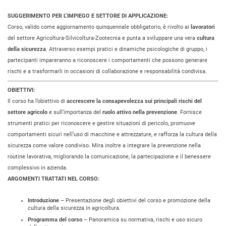
SUGGERIMENTO PER L’IMPIEGO E SETTORE DI APPLICAZIONE:
Corso, valido come aggiornamento quinquennale obbligatorio, è rivolto ai
lavoratori
del settore Agricoltura-Silvicoltura-Zootecnia e punta a sviluppare una vera
cultura
della sicurezza
. Attraverso esempi pratici e dinamiche psicologiche di gruppo, i
partecipanti impareranno a riconoscere i comportamenti che possono generare
rischi e a trasformarli in occasioni di collaborazione e responsabilità condivisa.
OBIETTIVI:
Il corso ha l’obiettivo di
accrescere la consapevolezza sui principali rischi del
settore agricolo
e sull’importanza del
ruolo attivo nella prevenzione
. Fornisce
strumenti pratici per riconoscere e gestire situazioni di pericolo, promuove
comportamenti sicuri nell’uso di macchine e attrezzature, e rafforza la cultura della
sicurezza come valore condiviso. Mira inoltre a integrare la prevenzione nella
routine lavorativa, migliorando la comunicazione, la partecipazione e il benessere
complessivo in azienda.
ARGOMENTI TRATTATI NEL CORSO:
Introduzione
– Presentazione degli obiettivi del corso e promozione della
cultura della sicurezza in agricoltura.
Programma del corso
– Panoramica su normativa, rischi e uso sicuro