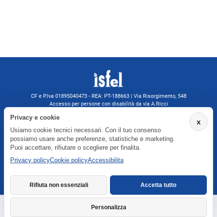
CF e P.Iva 01895040473 - REA: PT-188663 | Via Risorgimento, 548
Accesso per persone con disabilità da via A.Ricci
Monsummano Terme (PT) | 0572 525202
Privacy e cookie
x
isfelformazione@gmail.com
Usiamo cookie tecnici necessari. Con il tuo consenso
isfel@pec.it
possiamo usare anche preferenze, statistiche e marketing.
Informativa privacy
Puoi accettare, rifiutare o scegliere per finalita.
Privacy policy
Cookie policy
Accessibilita
Agenzia formativa iscritta a Formatemp
Rifiuta non essenziali
Accetta tutto
Personalizza
Richiedi informazioni