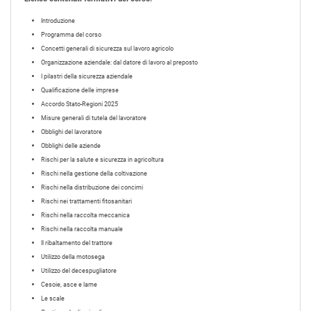
Introduzione
Programma del corso
Concetti generali di sicurezza sul lavoro agricolo
Organizzazione aziendale: dal datore di lavoro al preposto
I pilastri della sicurezza aziendale
Qualificazione delle imprese
Accordo Stato-Regioni 2025
Misure generali di tutela del lavoratore
Obblighi del lavoratore
Obblighi delle aziende
Rischi per la salute e sicurezza in agricoltura
Rischi nella gestione della coltivazione
Rischi nella distribuzione dei concimi
Rischi nei trattamenti fitosanitari
Rischi nella raccolta meccanica
Rischi nella raccolta manuale
Il ribaltamento del trattore
Utilizzo della motosega
Utilizzo del decespugliatore
Cesoie, asce e lame
Le scale