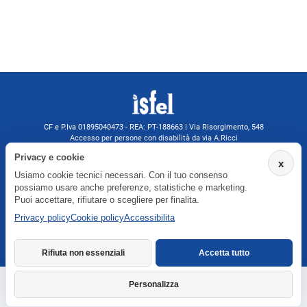
CF e P.Iva 01895040473 - REA: PT-188663 | Via Risorgimento, 548
Accesso per persone con disabilità da via A.Ricci
Monsummano Terme (PT) | 0572 525202
Privacy e cookie
x
isfelformazione@gmail.com
Usiamo cookie tecnici necessari. Con il tuo consenso
isfel@pec.it
possiamo usare anche preferenze, statistiche e marketing.
Informativa privacy
Puoi accettare, rifiutare o scegliere per finalita.
Privacy policy
Cookie policy
Accessibilita
Agenzia formativa iscritta a Formatemp
Rifiuta non essenziali
Accetta tutto
Personalizza
Richiedi informazioni