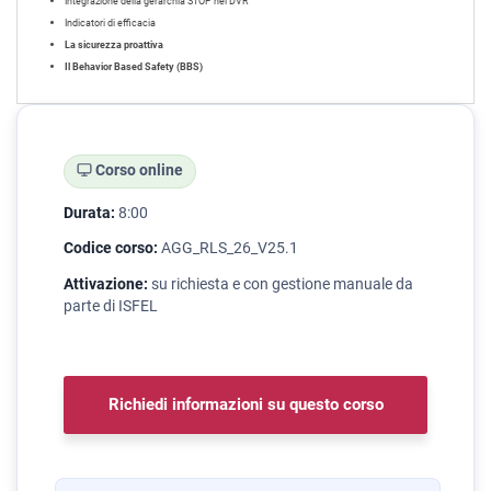
Integrazione della gerarchia STOP nel DVR
Indicatori di efficacia
La sicurezza proattiva
Il Behavior Based Safety (BBS)
Corso online
Durata:
8:00
Codice corso:
AGG_RLS_26_V25.1
Attivazione:
su richiesta e con gestione manuale da
parte di ISFEL
Richiedi informazioni su questo corso