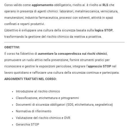
Corso valido come
aggiornamento
obbligatorio, rivolto ai è rivolto ai
RLS
che
operano in presenza di agenti chimici: laboratori, metalmeccanica, verniciatura,
manutenzioni, industria farmaceutica, processi con solventi, attività in spazi
confinati e reparti produttivi.
L’obiettivo è sviluppare una cultura della sicurezza basata sulla
logica STOP
,
trasformando la gestione del rischio chimico da reattiva a proattiva.
OBIETTIVI:
Il corso ha l’obiettivo di
aumentare la consapevolezza sui rischi chimici
,
promuovere un ruolo attivo nella prevenzione, fornire strumenti pratici per
riconoscere e gestire le esposizioni pericolose, integrare l’
approccio STOP
nel
lavoro quotidiano e rafforzare una cultura della sicurezza continua e partecipata.
ARGOMENTI TRATTATI NEL CORSO:
Introduzione al rischio chimico
Classificazione, etichettatura e pittogrammi
Documenti di sicurezza obbligatori (SDS, etichettatura, segnaletica)
Normativa di riferimento
Valutazione del rischio chimico e DVR
Gerarchia STOP