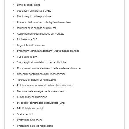
Limiti di esposizione
Sostanze sul mercato e DNEL
Monitoraggio dell’esposizione
Documenti di sicurezza obbligatori: Normativa
Struttura della scheda di sicurezza
Aggiornamento della scheda di sicurezza
Etichettatura CLP
Segnaletica di sicurezza
Procedure Operative Standard (SOP) e buone pratiche
Cosa sono le SOP
Stoccaggio sicuro delle sostanze chimiche
Manipolazione e trasferimento delle sostanze chimiche
Sistemi di contenimento dei rischi chimici
Tipologie di Sistemi di Ventilazione
Pulizia e manutenzione di ambienti e attrezzature
Gestione delle emergenze da sversamento
Buone pratiche quotidiane
Dispositivi di Protezione Individuale (DPI)
DPI: Obblighi normativi
Scelta dei DPI
Protezione delle mani
Protezione delle vie respiratorie