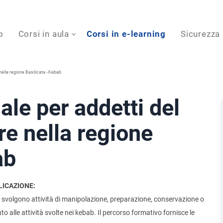
o
Corsi in aula
Corsi in e-learning
Sicurezza
nella regione Basilicata - Kebab
ale per addetti del
re nella regione
ab
LICAZIONE:
che svolgono attività di manipolazione, preparazione, conservazione o
o alle attività svolte nei kebab. Il percorso formativo fornisce le