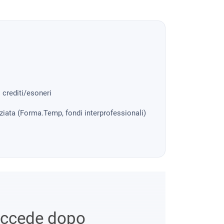
i crediti/esoneri
nziata (Forma.Temp, fondi interprofessionali)
uccede dopo