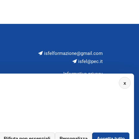
isfelformazione@gmail.com
isfel@pec.it
Informativa privacy
x
Rifiuta non essenziali
Personalizza
Accetta tutto