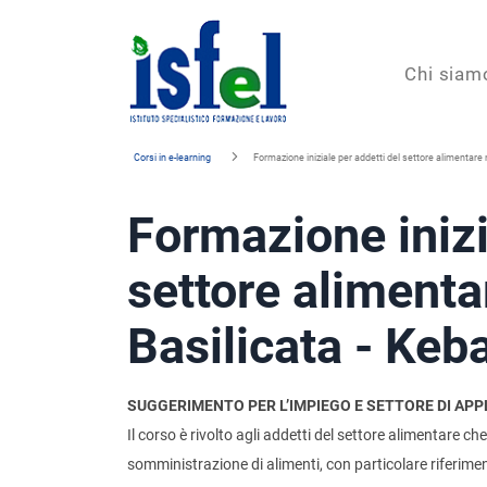
Isfel
Chi siam
Istituto
Corsi in e-learning
Formazione iniziale per addetti del settore alimentare 
specialistico
Formazione inizi
formazione
e
settore alimenta
lavoro
Basilicata - Keb
SUGGERIMENTO PER L’IMPIEGO E SETTORE DI APP
Il corso è rivolto agli addetti del settore alimentare 
somministrazione di alimenti, con particolare riferiment