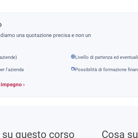
o
i diamo una quotazione precisa e non un
 aziende)
Livello di partenza ed eventual
er l'azienda
Possibilità di formazione fina
a impegno ›
i su questo corso
Cosa s