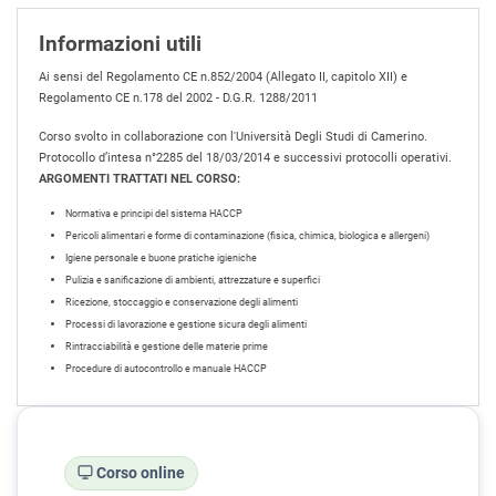
Informazioni utili
Ai sensi del Regolamento CE n.852/2004 (Allegato II, capitolo XII) e
Regolamento CE n.178 del 2002 - D.G.R. 1288/2011
Corso svolto in collaborazione con l'Università Degli Studi di Camerino.
Protocollo d’intesa n°2285 del 18/03/2014 e successivi protocolli operativi.
ARGOMENTI TRATTATI NEL CORSO:
Normativa e principi del sistema HACCP
Pericoli alimentari e forme di contaminazione (fisica, chimica, biologica e allergeni)
Igiene personale e buone pratiche igieniche
Pulizia e sanificazione di ambienti, attrezzature e superfici
Ricezione, stoccaggio e conservazione degli alimenti
Processi di lavorazione e gestione sicura degli alimenti
Rintracciabilità e gestione delle materie prime
Procedure di autocontrollo e manuale HACCP
Corso online