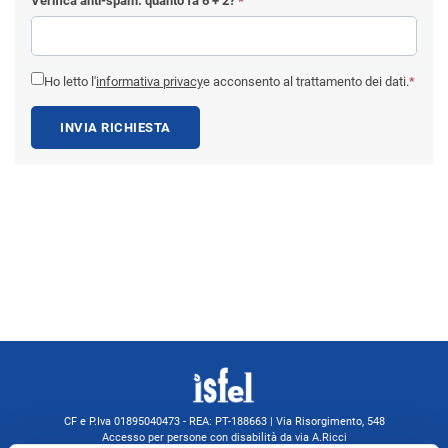
Verifica anti-spam: quanto fa
6 + 2
?
*
Ho letto l'
informativa privacy
e acconsento al trattamento dei dati.
*
INVIA RICHIESTA
CF e P.Iva 01895040473 - REA: PT-188663 | Via Risorgimento, 548
Accesso per persone con disabilità da via A.Ricci