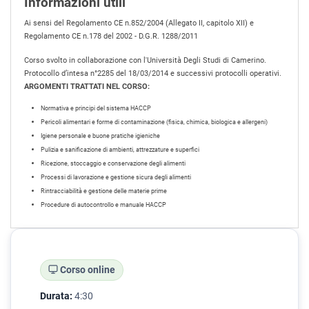
Informazioni utili
Ai sensi del Regolamento CE n.852/2004 (Allegato II, capitolo XII) e
Regolamento CE n.178 del 2002 - D.G.R. 1288/2011
Corso svolto in collaborazione con l'Università Degli Studi di Camerino.
Protocollo d’intesa n°2285 del 18/03/2014 e successivi protocolli operativi.
ARGOMENTI TRATTATI NEL CORSO:
Normativa e principi del sistema HACCP
Pericoli alimentari e forme di contaminazione (fisica, chimica, biologica e allergeni)
Igiene personale e buone pratiche igieniche
Pulizia e sanificazione di ambienti, attrezzature e superfici
Ricezione, stoccaggio e conservazione degli alimenti
Processi di lavorazione e gestione sicura degli alimenti
Rintracciabilità e gestione delle materie prime
Procedure di autocontrollo e manuale HACCP
Corso online
Durata:
4:30