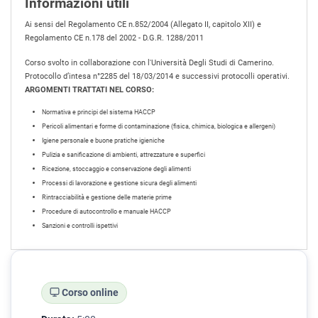
Informazioni utili
Ai sensi del Regolamento CE n.852/2004 (Allegato II, capitolo XII) e
Regolamento CE n.178 del 2002 - D.G.R. 1288/2011
Corso svolto in collaborazione con l'Università Degli Studi di Camerino.
Protocollo d’intesa n°2285 del 18/03/2014 e successivi protocolli operativi.
ARGOMENTI TRATTATI NEL CORSO:
Normativa e principi del sistema HACCP
Pericoli alimentari e forme di contaminazione (fisica, chimica, biologica e allergeni)
Igiene personale e buone pratiche igieniche
Pulizia e sanificazione di ambienti, attrezzature e superfici
Ricezione, stoccaggio e conservazione degli alimenti
Processi di lavorazione e gestione sicura degli alimenti
Rintracciabilità e gestione delle materie prime
Procedure di autocontrollo e manuale HACCP
Sanzioni e controlli ispettivi
Corso online