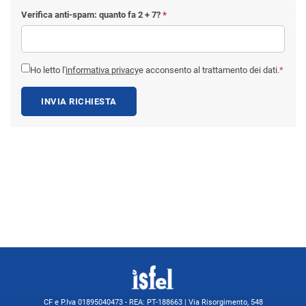
Verifica anti-spam: quanto fa
2 + 7
?
*
Ho letto l'
informativa privacy
e acconsento al trattamento dei dati.
*
INVIA RICHIESTA
CF e P.Iva 01895040473 - REA: PT-188663 | Via Risorgimento, 548