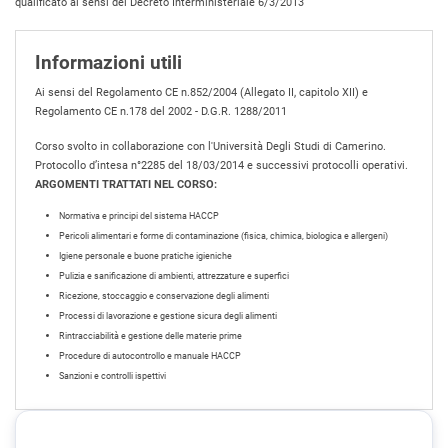
qualificato ai sensi del Decreto Interministeriale 6/3/2013
Informazioni utili
Ai sensi del Regolamento CE n.852/2004 (Allegato II, capitolo XII) e
Regolamento CE n.178 del 2002 - D.G.R. 1288/2011
Corso svolto in collaborazione con l'Università Degli Studi di Camerino.
Protocollo d’intesa n°2285 del 18/03/2014 e successivi protocolli operativi.
ARGOMENTI TRATTATI NEL CORSO:
Normativa e principi del sistema HACCP
Pericoli alimentari e forme di contaminazione (fisica, chimica, biologica e allergeni)
Igiene personale e buone pratiche igieniche
Pulizia e sanificazione di ambienti, attrezzature e superfici
Ricezione, stoccaggio e conservazione degli alimenti
Processi di lavorazione e gestione sicura degli alimenti
Rintracciabilità e gestione delle materie prime
Procedure di autocontrollo e manuale HACCP
Sanzioni e controlli ispettivi