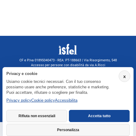
CF e P.Iva 01895040473 - REA: PT-188663 | Via Risorgimento, 548
Accesso per persone con disabilità da via A.Ricci
Monsummano Terme (PT) | 0572 525202
Privacy e cookie
x
isfelformazione@gmail.com
Usiamo cookie tecnici necessari. Con il tuo consenso
isfel@pec.it
possiamo usare anche preferenze, statistiche e marketing.
Informativa privacy
Puoi accettare, rifiutare o scegliere per finalita.
Privacy policy
Cookie policy
Accessibilita
Agenzia formativa iscritta a Formatemp
Rifiuta non essenziali
Accetta tutto
Personalizza
Richiedi informazioni