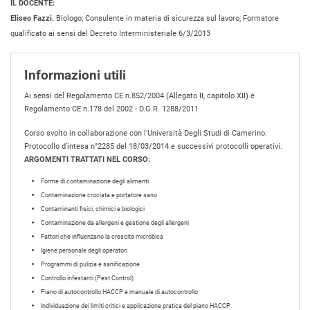
IL DOCENTE:
Eliseo Fazzi.
Biologo; Consulente in materia di sicurezza sul lavoro; Formatore
qualificato ai sensi del Decreto Interministeriale 6/3/2013
Informazioni utili
Ai sensi del Regolamento CE n.852/2004 (Allegato II, capitolo XII) e
Regolamento CE n.178 del 2002 - D.G.R. 1288/2011
Corso svolto in collaborazione con l'Università Degli Studi di Camerino.
Protocollo d’intesa n°2285 del 18/03/2014 e successivi protocolli operativi.
ARGOMENTI TRATTATI NEL CORSO:
Forme di contaminazione degli alimenti
Contaminazione crociata e portatore sano
Contaminanti fisici, chimici e biologici
Contaminazione da allergeni e gestione degli allergeni
Fattori che influenzano la crescita microbica
Igiene personale degli operatori
Programmi di pulizia e sanificazione
Controllo infestanti (Pest Control)
Piano di autocontrollo HACCP e manuale di autocontrollo
Individuazione dei limiti critici e applicazione pratica del piano HACCP