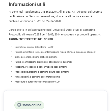
Informazioni utili
Ai sensi del Regolamento C.E.852/2004, All. II, cap. XII - Ai sensi del Decreto
del Direttore del Servizio prevenzione, sicurezza alimentare e sanità
pubblica veterinaria n. 728 del 22/04/2020
Corso svolto in collaborazione con l'Università Degli Studi di Camerino.
Protocollo d’intesa n°2285 del 18/03/2014 e successivi protocolli operativi.
ARGOMENTI TRATTATI NEL CORSO:
Normativa e principi del sistema HACCP
Pericoli alimentari e forme di contaminazione (fisica, chimica, biologica e allergeni)
Igiene personale e buone pratiche igieniche
Pulizia e sanificazione di ambienti, attrezzature e superfici
Ricezione, stoccaggio e conservazione degli alimenti
Processi di lavorazione e gestione sicura degli alimenti
Rintracciabilità e gestione delle materie prime
Procedure di autocontrollo e manuale HACCP
Corso online