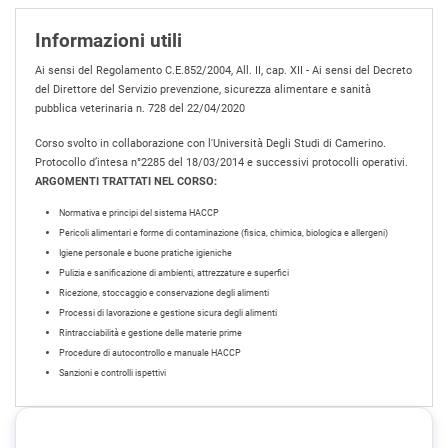
Informazioni utili
Ai sensi del Regolamento C.E.852/2004, All. II, cap. XII - Ai sensi del Decreto
del Direttore del Servizio prevenzione, sicurezza alimentare e sanità
pubblica veterinaria n. 728 del 22/04/2020
Corso svolto in collaborazione con l'Università Degli Studi di Camerino.
Protocollo d’intesa n°2285 del 18/03/2014 e successivi protocolli operativi.
ARGOMENTI TRATTATI NEL CORSO:
Normativa e principi del sistema HACCP
Pericoli alimentari e forme di contaminazione (fisica, chimica, biologica e allergeni)
Igiene personale e buone pratiche igieniche
Pulizia e sanificazione di ambienti, attrezzature e superfici
Ricezione, stoccaggio e conservazione degli alimenti
Processi di lavorazione e gestione sicura degli alimenti
Rintracciabilità e gestione delle materie prime
Procedure di autocontrollo e manuale HACCP
Sanzioni e controlli ispettivi