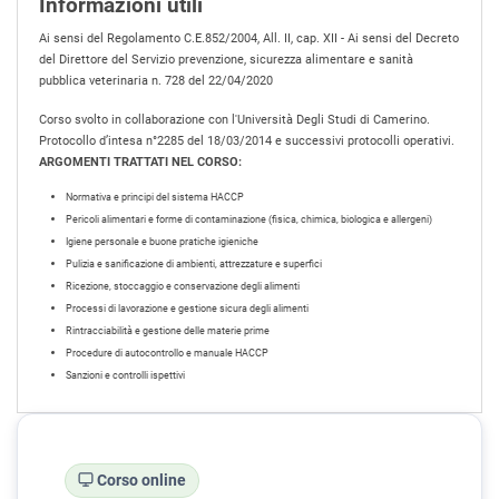
Informazioni utili
Ai sensi del Regolamento C.E.852/2004, All. II, cap. XII - Ai sensi del Decreto
del Direttore del Servizio prevenzione, sicurezza alimentare e sanità
pubblica veterinaria n. 728 del 22/04/2020
Corso svolto in collaborazione con l'Università Degli Studi di Camerino.
Protocollo d’intesa n°2285 del 18/03/2014 e successivi protocolli operativi.
ARGOMENTI TRATTATI NEL CORSO:
Normativa e principi del sistema HACCP
Pericoli alimentari e forme di contaminazione (fisica, chimica, biologica e allergeni)
Igiene personale e buone pratiche igieniche
Pulizia e sanificazione di ambienti, attrezzature e superfici
Ricezione, stoccaggio e conservazione degli alimenti
Processi di lavorazione e gestione sicura degli alimenti
Rintracciabilità e gestione delle materie prime
Procedure di autocontrollo e manuale HACCP
Sanzioni e controlli ispettivi
Corso online