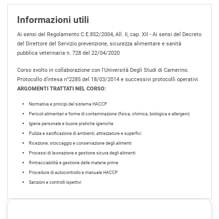
Informazioni utili
Ai sensi del Regolamento C.E.852/2004, All. II, cap. XII - Ai sensi del Decreto
del Direttore del Servizio prevenzione, sicurezza alimentare e sanità
pubblica veterinaria n. 728 del 22/04/2020
Corso svolto in collaborazione con l'Università Degli Studi di Camerino.
Protocollo d’intesa n°2285 del 18/03/2014 e successivi protocolli operativi.
ARGOMENTI TRATTATI NEL CORSO:
Normativa e principi del sistema HACCP
Pericoli alimentari e forme di contaminazione (fisica, chimica, biologica e allergeni)
Igiene personale e buone pratiche igieniche
Pulizia e sanificazione di ambienti, attrezzature e superfici
Ricezione, stoccaggio e conservazione degli alimenti
Processi di lavorazione e gestione sicura degli alimenti
Rintracciabilità e gestione delle materie prime
Procedure di autocontrollo e manuale HACCP
Sanzioni e controlli ispettivi