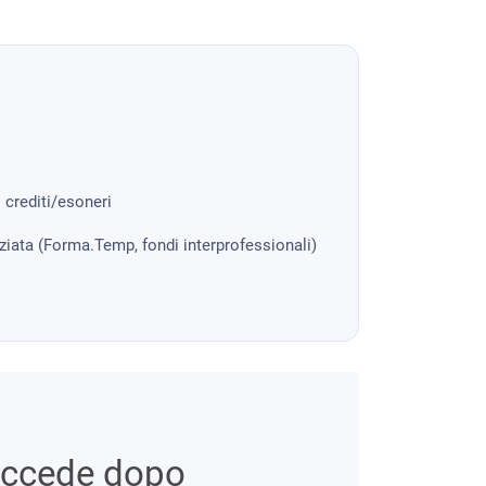
i crediti/esoneri
nziata (Forma.Temp, fondi interprofessionali)
uccede dopo