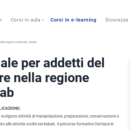
o
Corsi in aula
Corsi in e-learning
Sicurezza
 nella regione Lombardia - Kebab
ale per addetti del
re nella regione
bab
LICAZIONE:
che svolgono attività di manipolazione, preparazione, conservazione o
o alle attività svolte nei kebab. Il percorso formativo fornisce le