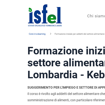
Isfel
Chi siam
Istituto
Corsi in e-learning
Formazione iniziale per addetti del settore alimentare
specialistico
Formazione inizi
formazione
e
settore alimenta
lavoro
Lombardia - Ke
SUGGERIMENTO PER L’IMPIEGO E SETTORE DI APP
Il corso è rivolto agli addetti del settore alimentare 
somministrazione di alimenti, con particolare riferiment