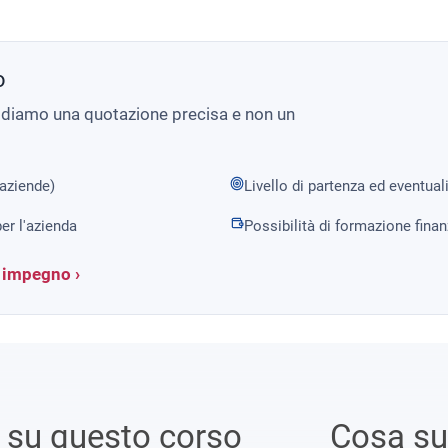
o
i diamo una quotazione precisa e non un
 aziende)
Livello di partenza ed eventual
er l'azienda
Possibilità di formazione fina
a impegno ›
i su questo corso
Cosa s