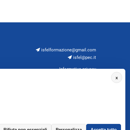
isfelformazione@gmail.com
isfel@pec.it
Informativa privacy
x
Rifiuta non essenziali
Personalizza
Accetta tutto