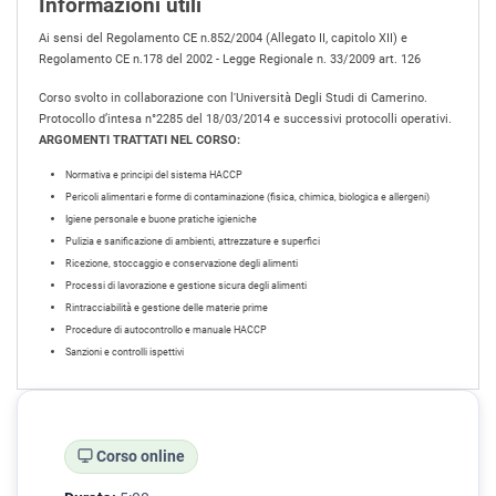
Informazioni utili
Ai sensi del Regolamento CE n.852/2004 (Allegato II, capitolo XII) e
Regolamento CE n.178 del 2002 - Legge Regionale n. 33/2009 art. 126
Corso svolto in collaborazione con l'Università Degli Studi di Camerino.
Protocollo d’intesa n°2285 del 18/03/2014 e successivi protocolli operativi.
ARGOMENTI TRATTATI NEL CORSO:
Normativa e principi del sistema HACCP
Pericoli alimentari e forme di contaminazione (fisica, chimica, biologica e allergeni)
Igiene personale e buone pratiche igieniche
Pulizia e sanificazione di ambienti, attrezzature e superfici
Ricezione, stoccaggio e conservazione degli alimenti
Processi di lavorazione e gestione sicura degli alimenti
Rintracciabilità e gestione delle materie prime
Procedure di autocontrollo e manuale HACCP
Sanzioni e controlli ispettivi
Corso online