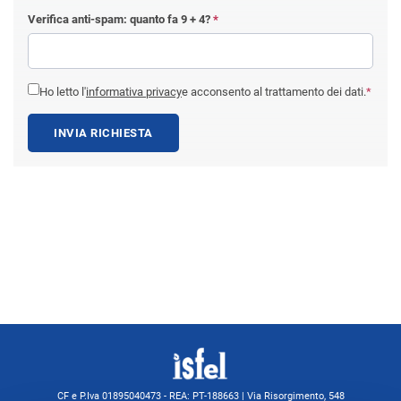
Verifica anti-spam: quanto fa
9 + 4
?
*
Ho letto l'
informativa privacy
e acconsento al trattamento dei dati.
*
INVIA RICHIESTA
CF e P.Iva 01895040473 - REA: PT-188663 | Via Risorgimento, 548