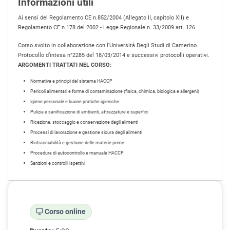
Informazioni utili
Ai sensi del Regolamento CE n.852/2004 (Allegato II, capitolo XII) e
Regolamento CE n.178 del 2002 - Legge Regionale n. 33/2009 art. 126
Corso svolto in collaborazione con l'Università Degli Studi di Camerino.
Protocollo d’intesa n°2285 del 18/03/2014 e successivi protocolli operativi.
ARGOMENTI TRATTATI NEL CORSO:
Normativa e principi del sistema HACCP
Pericoli alimentari e forme di contaminazione (fisica, chimica, biologica e allergeni)
Igiene personale e buone pratiche igieniche
Pulizia e sanificazione di ambienti, attrezzature e superfici
Ricezione, stoccaggio e conservazione degli alimenti
Processi di lavorazione e gestione sicura degli alimenti
Rintracciabilità e gestione delle materie prime
Procedure di autocontrollo e manuale HACCP
Sanzioni e controlli ispettivi
Corso online