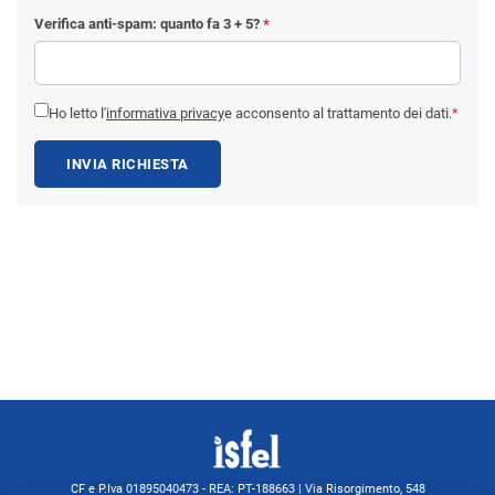
Verifica anti-spam: quanto fa
3 + 5
?
*
Ho letto l'
informativa privacy
e acconsento al trattamento dei dati.
*
INVIA RICHIESTA
CF e P.Iva 01895040473 - REA: PT-188663 | Via Risorgimento, 548