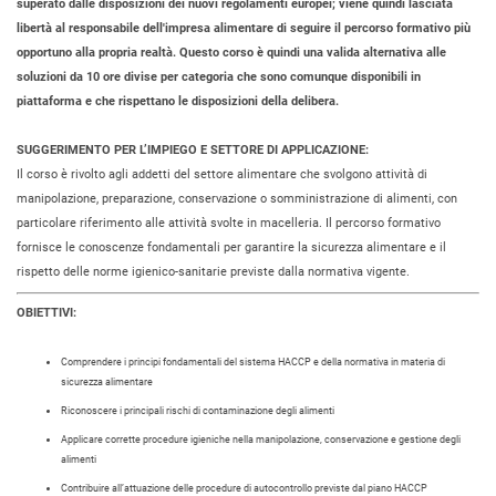
superato dalle disposizioni dei nuovi regolamenti europei; viene quindi lasciata
libertà al responsabile dell'impresa alimentare di seguire il percorso formativo più
opportuno alla propria realtà. Questo corso è quindi una valida alternativa alle
soluzioni da 10 ore divise per categoria che sono comunque disponibili in
piattaforma e che rispettano le disposizioni della delibera.
SUGGERIMENTO PER L’IMPIEGO E SETTORE DI APPLICAZIONE:
Il corso è rivolto agli addetti del settore alimentare che svolgono attività di
manipolazione, preparazione, conservazione o somministrazione di alimenti, con
particolare riferimento alle attività svolte in macelleria. Il percorso formativo
fornisce le conoscenze fondamentali per garantire la sicurezza alimentare e il
rispetto delle norme igienico-sanitarie previste dalla normativa vigente.
OBIETTIVI:
Comprendere i principi fondamentali del sistema HACCP e della normativa in materia di
sicurezza alimentare
Riconoscere i principali rischi di contaminazione degli alimenti
Applicare corrette procedure igieniche nella manipolazione, conservazione e gestione degli
alimenti
Contribuire all’attuazione delle procedure di autocontrollo previste dal piano HACCP