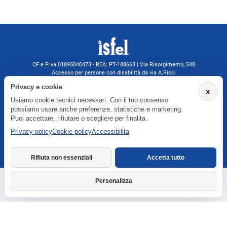
CF e P.Iva 01895040473 - REA: PT-188663 | Via Risorgimento, 548
Accesso per persone con disabilità da via A.Ricci
Monsummano Terme (PT) | 0572 525202
Privacy e cookie
x
isfelformazione@gmail.com
Usiamo cookie tecnici necessari. Con il tuo consenso
isfel@pec.it
possiamo usare anche preferenze, statistiche e marketing.
Informativa privacy
Puoi accettare, rifiutare o scegliere per finalita.
Privacy policy
Cookie policy
Accessibilita
Agenzia formativa iscritta a Formatemp
Rifiuta non essenziali
Accetta tutto
Personalizza
Richiedi informazioni
Dichiarazione di accessibilita