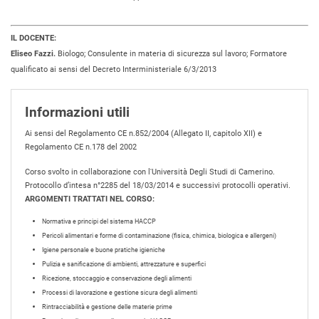
IL DOCENTE:
Eliseo Fazzi.
Biologo; Consulente in materia di sicurezza sul lavoro; Formatore
qualificato ai sensi del Decreto Interministeriale 6/3/2013
Informazioni utili
Ai sensi del Regolamento CE n.852/2004 (Allegato II, capitolo XII) e
Regolamento CE n.178 del 2002
Corso svolto in collaborazione con l'Università Degli Studi di Camerino.
Protocollo d’intesa n°2285 del 18/03/2014 e successivi protocolli operativi.
ARGOMENTI TRATTATI NEL CORSO:
Normativa e principi del sistema HACCP
Pericoli alimentari e forme di contaminazione (fisica, chimica, biologica e allergeni)
Igiene personale e buone pratiche igieniche
Pulizia e sanificazione di ambienti, attrezzature e superfici
Ricezione, stoccaggio e conservazione degli alimenti
Processi di lavorazione e gestione sicura degli alimenti
Rintracciabilità e gestione delle materie prime