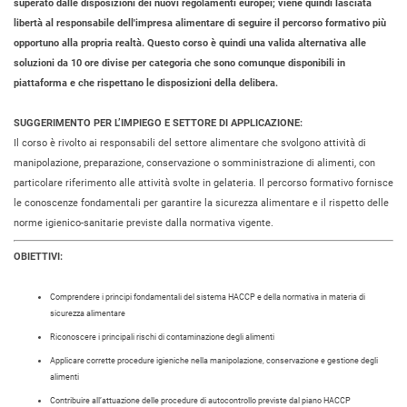
superato dalle disposizioni dei nuovi regolamenti europei; viene quindi lasciata
libertà al responsabile dell'impresa alimentare di seguire il percorso formativo più
opportuno alla propria realtà. Questo corso è quindi una valida alternativa alle
soluzioni da 10 ore divise per categoria che sono comunque disponibili in
piattaforma e che rispettano le disposizioni della delibera.
SUGGERIMENTO PER L’IMPIEGO E SETTORE DI APPLICAZIONE:
Il corso è rivolto ai responsabili del settore alimentare che svolgono attività di
manipolazione, preparazione, conservazione o somministrazione di alimenti, con
particolare riferimento alle attività svolte in gelateria. Il percorso formativo fornisce
le conoscenze fondamentali per garantire la sicurezza alimentare e il rispetto delle
norme igienico-sanitarie previste dalla normativa vigente.
OBIETTIVI:
Comprendere i principi fondamentali del sistema HACCP e della normativa in materia di
sicurezza alimentare
Riconoscere i principali rischi di contaminazione degli alimenti
Applicare corrette procedure igieniche nella manipolazione, conservazione e gestione degli
alimenti
Contribuire all’attuazione delle procedure di autocontrollo previste dal piano HACCP