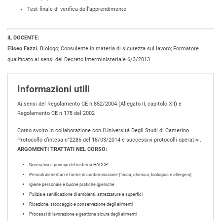
Test finale di verifica dell’apprendimento
IL DOCENTE:
Eliseo Fazzi.
Biologo; Consulente in materia di sicurezza sul lavoro; Formatore
qualificato ai sensi del Decreto Interministeriale 6/3/2013
Informazioni utili
Ai sensi del Regolamento CE n.852/2004 (Allegato II, capitolo XII) e
Regolamento CE n.178 del 2002
Corso svolto in collaborazione con l'Università Degli Studi di Camerino.
Protocollo d’intesa n°2285 del 18/03/2014 e successivi protocolli operativi.
ARGOMENTI TRATTATI NEL CORSO:
Normativa e principi del sistema HACCP
Pericoli alimentari e forme di contaminazione (fisica, chimica, biologica e allergeni)
Igiene personale e buone pratiche igieniche
Pulizia e sanificazione di ambienti, attrezzature e superfici
Ricezione, stoccaggio e conservazione degli alimenti
Processi di lavorazione e gestione sicura degli alimenti