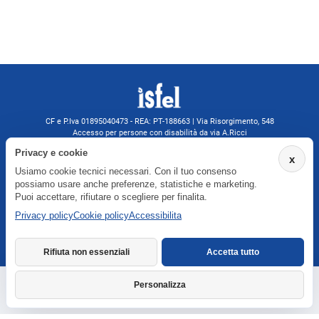
CF e P.Iva 01895040473 - REA: PT-188663 | Via Risorgimento, 548
Accesso per persone con disabilità da via A.Ricci
Monsummano Terme (PT) | 0572 525202
Privacy e cookie
x
isfelformazione@gmail.com
Usiamo cookie tecnici necessari. Con il tuo consenso
isfel@pec.it
possiamo usare anche preferenze, statistiche e marketing.
Informativa privacy
Puoi accettare, rifiutare o scegliere per finalita.
Privacy policy
Cookie policy
Accessibilita
Agenzia formativa iscritta a Formatemp
Rifiuta non essenziali
Accetta tutto
Personalizza
Richiedi informazioni