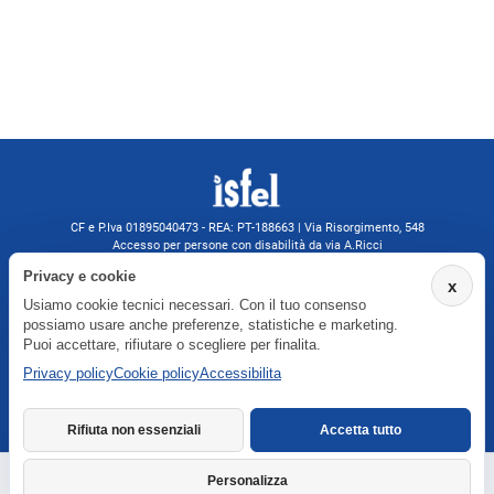
CF e P.Iva 01895040473 - REA: PT-188663 | Via Risorgimento, 548
Accesso per persone con disabilità da via A.Ricci
Monsummano Terme (PT) | 0572 525202
Privacy e cookie
x
isfelformazione@gmail.com
Usiamo cookie tecnici necessari. Con il tuo consenso
isfel@pec.it
possiamo usare anche preferenze, statistiche e marketing.
Informativa privacy
Puoi accettare, rifiutare o scegliere per finalita.
Privacy policy
Cookie policy
Accessibilita
Agenzia formativa iscritta a Formatemp
Rifiuta non essenziali
Accetta tutto
Personalizza
Richiedi informazioni