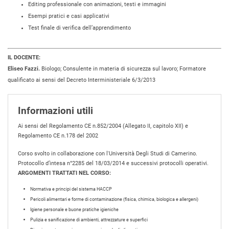
Editing professionale con animazioni, testi e immagini
Esempi pratici e casi applicativi
Test finale di verifica dell’apprendimento
IL DOCENTE:
Eliseo Fazzi.
Biologo; Consulente in materia di sicurezza sul lavoro; Formatore
qualificato ai sensi del Decreto Interministeriale 6/3/2013
Informazioni utili
Ai sensi del Regolamento CE n.852/2004 (Allegato II, capitolo XII) e
Regolamento CE n.178 del 2002
Corso svolto in collaborazione con l'Università Degli Studi di Camerino.
Protocollo d’intesa n°2285 del 18/03/2014 e successivi protocolli operativi.
ARGOMENTI TRATTATI NEL CORSO:
Normativa e principi del sistema HACCP
Pericoli alimentari e forme di contaminazione (fisica, chimica, biologica e allergeni)
Igiene personale e buone pratiche igieniche
Pulizia e sanificazione di ambienti, attrezzature e superfici