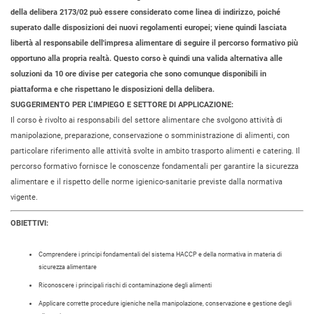
della delibera 2173/02 può essere considerato come linea di indirizzo, poiché
superato dalle disposizioni dei nuovi regolamenti europei; viene quindi lasciata
libertà al responsabile dell'impresa alimentare di seguire il percorso formativo più
opportuno alla propria realtà. Questo corso è quindi una valida alternativa alle
soluzioni da 10 ore divise per categoria che sono comunque disponibili in
piattaforma e che rispettano le disposizioni della delibera.
SUGGERIMENTO PER L’IMPIEGO E SETTORE DI APPLICAZIONE:
Il corso è rivolto ai responsabili del settore alimentare che svolgono attività di
manipolazione, preparazione, conservazione o somministrazione di alimenti, con
particolare riferimento alle attività svolte in ambito trasporto alimenti e catering. Il
percorso formativo fornisce le conoscenze fondamentali per garantire la sicurezza
alimentare e il rispetto delle norme igienico-sanitarie previste dalla normativa
vigente.
OBIETTIVI:
Comprendere i principi fondamentali del sistema HACCP e della normativa in materia di
sicurezza alimentare
Riconoscere i principali rischi di contaminazione degli alimenti
Applicare corrette procedure igieniche nella manipolazione, conservazione e gestione degli