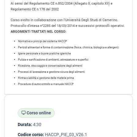
Ai sensi del Regolamento CE n.852/2004 (Allegato II, capitolo XII) e
Regolamento CE n.178 del 2002
Corso svolto in collaborazione con l'Università Degli Studi di Camerino.
Protocollo d’intesa n°2285 del 18/03/2014 e successivi protocolli operativi.
ARGOMENTI TRATTATI NEL CORSO:
Normativa e principi del sistema HACCP
Pericoli alimentari e forme di contaminazione (fisica, chimica, biologica e allergeni)
Igiene personale e buone pratiche igieniche
Pulizia e sanificazione di ambienti, attrezzature e superfici
Ricezione, stoccaggio e conservazione degli alimenti
Processi di lavorazione e gestione sicura degli alimenti
Rintracciabilità e gestione delle materie prime
Procedure di autocontrollo e manuale HACCP
Corso online
Durata:
4:30
Codice corso:
HACCP_PIE_03_V26.1