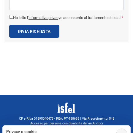
Ho letto l'
informativa privacy
e acconsento al trattamento dei dati.
*
INVIA RICHIESTA
CF e P.Iva 01895040473 - REA: PT-188663 | Via Risorgimento, 548
Accesso per persone con disabilità da via A.Ricci
Monsummano Terme (PT) | 0572 525202
Privacy e cookie