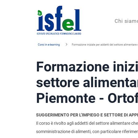
Isfel
Chi siam
Istituto
Corsi in e-learning
Formazione iniziale per addetti del settore alimentare 
specialistico
Formazione inizi
formazione
e
settore alimenta
lavoro
Piemonte - Ortof
SUGGERIMENTO PER L’IMPIEGO E SETTORE DI APP
Il corso è rivolto agli addetti del settore alimentare 
somministrazione di alimenti, con particolare riferiment