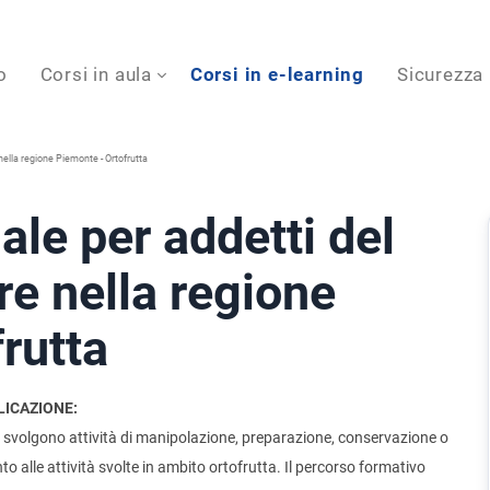
o
Corsi in aula
Corsi in e-learning
Sicurezza
nella regione Piemonte - Ortofrutta
ale per addetti del
re nella regione
rutta
LICAZIONE:
che svolgono attività di manipolazione, preparazione, conservazione o
o alle attività svolte in ambito ortofrutta. Il percorso formativo