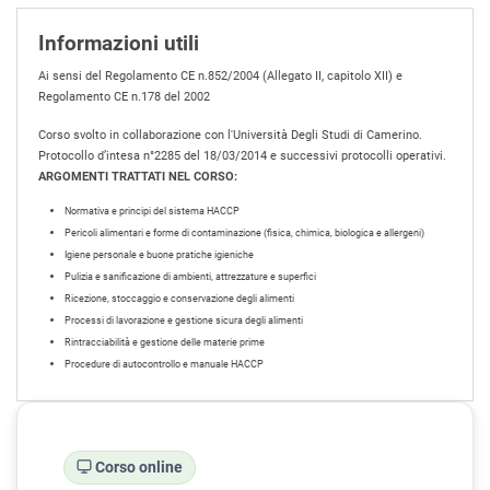
Informazioni utili
Ai sensi del Regolamento CE n.852/2004 (Allegato II, capitolo XII) e
Regolamento CE n.178 del 2002
Corso svolto in collaborazione con l'Università Degli Studi di Camerino.
Protocollo d’intesa n°2285 del 18/03/2014 e successivi protocolli operativi.
ARGOMENTI TRATTATI NEL CORSO:
Normativa e principi del sistema HACCP
Pericoli alimentari e forme di contaminazione (fisica, chimica, biologica e allergeni)
Igiene personale e buone pratiche igieniche
Pulizia e sanificazione di ambienti, attrezzature e superfici
Ricezione, stoccaggio e conservazione degli alimenti
Processi di lavorazione e gestione sicura degli alimenti
Rintracciabilità e gestione delle materie prime
Procedure di autocontrollo e manuale HACCP
Corso online