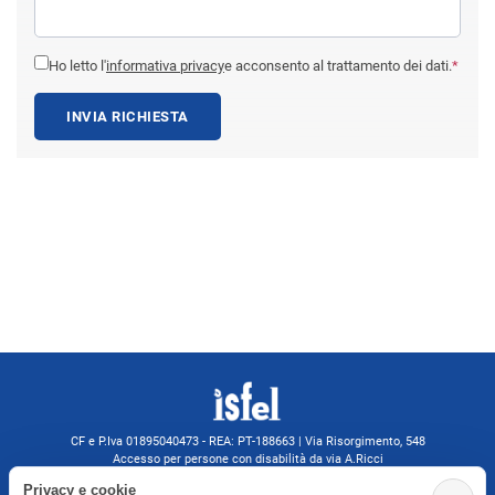
Ho letto l'
informativa privacy
e acconsento al trattamento dei dati.
*
INVIA RICHIESTA
CF e P.Iva 01895040473 - REA: PT-188663 | Via Risorgimento, 548
Accesso per persone con disabilità da via A.Ricci
Monsummano Terme (PT) | 0572 525202
Privacy e cookie