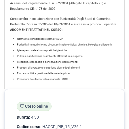
Ai sensi del Regolamento CE n.852/2004 (Allegato II, capitolo XII) e
Regolamento CE n.178 del 2002
Corso svolto in collaborazione con l'Università Degli Studi di Camerino.
Protocollo d’intesa n°2285 del 18/03/2014 e successivi protocolli operativi.
ARGOMENTI TRATTATI NEL CORSO:
Normativa e principi del sistema HACCP
Pericoli alimentari e forme di contaminazione (fisica, chimica, biologica e allergeni)
Igiene personale e buone pratiche igieniche
Pulizia e sanificazione di ambienti, attrezzature e superfici
Ricezione, stoccaggio e conservazione degli alimenti
Processi di lavorazione e gestione sicura degli alimenti
Rintracciabilità e gestione delle materie prime
Procedure di autocontrollo e manuale HACCP
Corso online
Durata:
4:30
Codice corso:
HACCP_PIE_15_V26.1