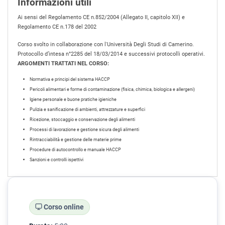
Informazioni utili
Ai sensi del Regolamento CE n.852/2004 (Allegato II, capitolo XII) e
Regolamento CE n.178 del 2002
Corso svolto in collaborazione con l'Università Degli Studi di Camerino.
Protocollo d’intesa n°2285 del 18/03/2014 e successivi protocolli operativi.
ARGOMENTI TRATTATI NEL CORSO:
Normativa e principi del sistema HACCP
Pericoli alimentari e forme di contaminazione (fisica, chimica, biologica e allergeni)
Igiene personale e buone pratiche igieniche
Pulizia e sanificazione di ambienti, attrezzature e superfici
Ricezione, stoccaggio e conservazione degli alimenti
Processi di lavorazione e gestione sicura degli alimenti
Rintracciabilità e gestione delle materie prime
Procedure di autocontrollo e manuale HACCP
Sanzioni e controlli ispettivi
Corso online