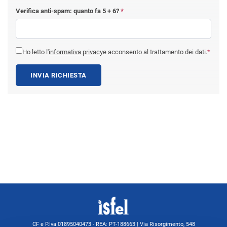
Verifica anti-spam: quanto fa
5 + 6
?
*
Ho letto l'
informativa privacy
e acconsento al trattamento dei dati.
*
INVIA RICHIESTA
CF e P.Iva 01895040473 - REA: PT-188663 | Via Risorgimento, 548