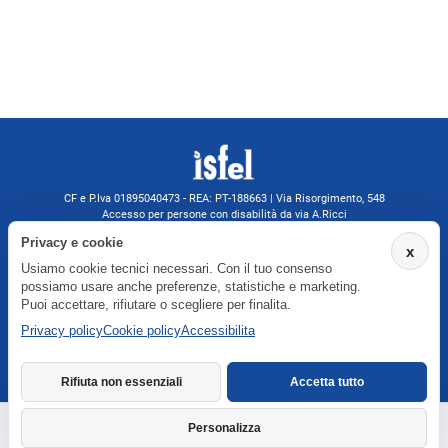
CF e P.Iva 01895040473 - REA: PT-188663 | Via Risorgimento, 548
Accesso per persone con disabilità da via A.Ricci
Monsummano Terme (PT) | 0572 525202
Privacy e cookie
x
isfelformazione@gmail.com
Usiamo cookie tecnici necessari. Con il tuo consenso
isfel@pec.it
possiamo usare anche preferenze, statistiche e marketing.
Informativa privacy
Puoi accettare, rifiutare o scegliere per finalita.
Privacy policy
Cookie policy
Accessibilita
Agenzia formativa iscritta a Formatemp
Rifiuta non essenziali
Accetta tutto
Personalizza
Richiedi informazioni