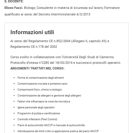
IL DOCENTE:
Eliseo Fazzi.
Biologo; Consulente in materia di sicurezza sul lavoro; Formatore
qualificato ai sensi del Decreto Interministeriale 6/3/2013
Informazioni utili
Ai sensi del Regolamento CE n.852/2004 (Allegato II, capitolo XII) e
Regolamento CE n.178 del 2002
Corso svolto in collaborazione con l'Università Degli Studi di Camerino.
Protocollo d’intesa n°2285 del 18/03/2014 e successivi protocolli operativi.
ARGOMENTI TRATTATI NEL CORSO:
Forme di contaminazione degli alimenti
Contaminazione crociata e portatore sano
Contaminanti fisici, chimici e biologici
Contaminazione da allergeni e gestione degli allergeni
Fattori che influenzano la crescita microbica
Igiene personale degli operatori
Programmi di pulizia e sanificazione
Controllo infestanti (Pest Control)
Piano di autocontrollo HACCP e manuale di autocontrollo
Individuazione dei limiti critici e applicazione pratica del piano HACCP