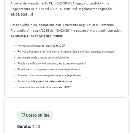
Ai sensi del Regolamento CE n.852/2004 (Allegato II, capitolo XII) e
Regolamento CE n.178 del 2002 - Ai sensi del Regolamento regionale
15/05/2008 n.5
Corso svolto in collaborazione con l'Università Degli Studi di Camerino.
Protocollo d’intesa n°2285 del 18/03/2014 e successivi protocolli operativi.
ARGOMENTI TRATTATI NEL CORSO:
Normativa e principi del sistema HACCP
Pericoli alimentari e forme di contaminazione (fisica, chimica, biologica e allergeni)
Igiene personale e buone pratiche igieniche
Pulizia e sanificazione di ambienti, attrezzature e superfici
Ricezione, stoccaggio e conservazione degli alimenti
Processi di lavorazione e gestione sicura degli alimenti
Rintracciabilità e gestione delle materie prime
Procedure di autocontrollo e manuale HACCP
Corso online
Durata:
4:30