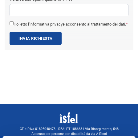
Ho letto l'
informativa privacy
e acconsento al trattamento dei dati.
*
INVIA RICHIESTA
CF e P.Iva 01895040473 - REA: PT-188663 | Via Risorgimento, 548
Accesso per persone con disabilità da via A.Ricci