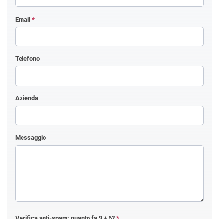
Email
*
Telefono
Azienda
Messaggio
Verifica anti-spam: quanto fa
9 + 6
?
*