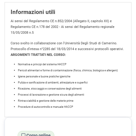
Informazioni utili
Ai sensi del Regolamento CE n.852/2004 (Allegato II, capitolo XII) e
Regolamento CE n.178 del 2002 - Ai sensi del Regolamento regionale
15/05/2008 n.5
Corso svolto in collaborazione con l'Università Degli Studi di Camerino.
Protocollo d’intesa n°2285 del 18/03/2014 e successivi protocolli operativi.
ARGOMENTI TRATTATI NEL CORSO:
Normativa e principi del sistema HACCP
Pericoli alimentari e forme di contaminazione (fisica, chimica, biologica e allergeni)
Igiene personale e buone pratiche igieniche
Pulizia e sanificazione di ambienti, attrezzature e superfici
Ricezione, stoccaggio e conservazione degli alimenti
Processi di lavorazione e gestione sicura degli alimenti
Rintracciabilità e gestione delle materie prime
Procedure di autocontrollo e manuale HACCP
Corso online