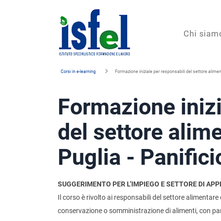
Isfel
Chi siam
Istituto
Corsi in e-learning
Formazione iniziale per responsabili del settore aliment
specialistico
Formazione inizi
formazione
e
del settore alim
lavoro
Puglia - Panifici
SUGGERIMENTO PER L’IMPIEGO E SETTORE DI APP
Il corso è rivolto ai responsabili del settore alimenta
conservazione o somministrazione di alimenti, con partico