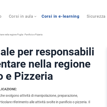
o
Corsi in aula
Corsi in e-learning
Sicurezza
are nella regione Puglia - Panificio e Pizzeria
ale per responsabili
entare nella regione
o e Pizzeria
LICAZIONE:
re che svolgono attività di manipolazione, preparazione,
lare riferimento alle attività svolte in panificio o pizzeria. Il