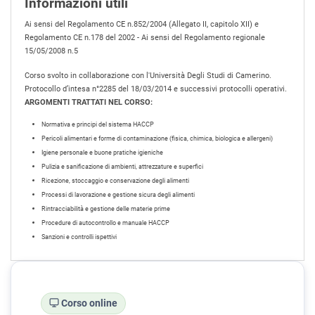
Informazioni utili
Ai sensi del Regolamento CE n.852/2004 (Allegato II, capitolo XII) e
Regolamento CE n.178 del 2002 - Ai sensi del Regolamento regionale
15/05/2008 n.5
Corso svolto in collaborazione con l'Università Degli Studi di Camerino.
Protocollo d’intesa n°2285 del 18/03/2014 e successivi protocolli operativi.
ARGOMENTI TRATTATI NEL CORSO:
Normativa e principi del sistema HACCP
Pericoli alimentari e forme di contaminazione (fisica, chimica, biologica e allergeni)
Igiene personale e buone pratiche igieniche
Pulizia e sanificazione di ambienti, attrezzature e superfici
Ricezione, stoccaggio e conservazione degli alimenti
Processi di lavorazione e gestione sicura degli alimenti
Rintracciabilità e gestione delle materie prime
Procedure di autocontrollo e manuale HACCP
Sanzioni e controlli ispettivi
Corso online