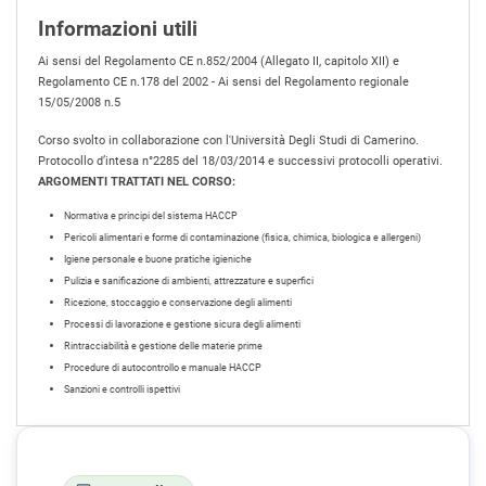
Informazioni utili
Ai sensi del Regolamento CE n.852/2004 (Allegato II, capitolo XII) e
Regolamento CE n.178 del 2002 - Ai sensi del Regolamento regionale
15/05/2008 n.5
Corso svolto in collaborazione con l'Università Degli Studi di Camerino.
Protocollo d’intesa n°2285 del 18/03/2014 e successivi protocolli operativi.
ARGOMENTI TRATTATI NEL CORSO:
Normativa e principi del sistema HACCP
Pericoli alimentari e forme di contaminazione (fisica, chimica, biologica e allergeni)
Igiene personale e buone pratiche igieniche
Pulizia e sanificazione di ambienti, attrezzature e superfici
Ricezione, stoccaggio e conservazione degli alimenti
Processi di lavorazione e gestione sicura degli alimenti
Rintracciabilità e gestione delle materie prime
Procedure di autocontrollo e manuale HACCP
Sanzioni e controlli ispettivi