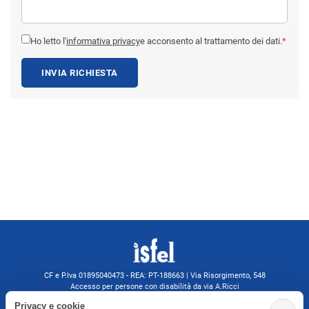
Ho letto l'
informativa privacy
e acconsento al trattamento dei dati.
*
INVIA RICHIESTA
CF e P.Iva 01895040473 - REA: PT-188663 | Via Risorgimento, 548
Accesso per persone con disabilità da via A.Ricci
Monsummano Terme (PT) | 0572 525202
Privacy e cookie