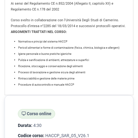
Ai sensi del Regolamento CE n.852/2004 (Allegato II, capitolo XII) e
Regolamento CE n.178 del 2002
Corso svolto in collaborazione con l'Università Degli Studi di Camerino.
Protocollo d’intesa n°2285 del 18/03/2014 e successivi protocolli operativi.
ARGOMENTI TRATTATI NEL CORSO:
Normativa e principi del sistema HACCP
Pericoli alimentari e forme di contaminazione (fisica, chimica, biologica e allergeni)
Igiene personale e buone pratiche igieniche
Pulizia e sanificazione di ambienti, attrezzature e superfici
Ricezione, stoccaggio e conservazione degli alimenti
Processi di lavorazione e gestione sicura degli alimenti
Rintracciabilità e gestione delle materie prime
Procedure di autocontrollo e manuale HACCP
Corso online
Durata:
4:30
Codice corso:
HACCP_SAR_05_V26.1