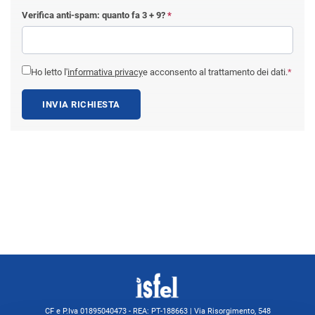
Verifica anti-spam: quanto fa
3 + 9
?
*
Ho letto l'
informativa privacy
e acconsento al trattamento dei dati.
*
INVIA RICHIESTA
CF e P.Iva 01895040473 - REA: PT-188663 | Via Risorgimento, 548