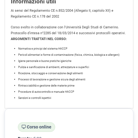
Informazioni utili
Ai sensi del Regolamento CE n.852/2004 (Allegato II, capitolo XII) e
Regolamento CE n.178 del 2002
Corso svolto in collaborazione con l'Università Degli Studi di Camerino.
Protocollo d’intesa n°2285 del 18/03/2014 e successivi protocolli operativi.
ARGOMENTI TRATTATI NEL CORSO:
Normativa e principi del sistema HACCP
Pericoli alimentari e forme di contaminazione (fisica, chimica, biologica e allergeni)
Igiene personale e buone pratiche igieniche
Pulizia e sanificazione di ambienti, attrezzature e superfici
Ricezione, stoccaggio e conservazione degli alimenti
Processi di lavorazione e gestione sicura degli alimenti
Rintracciabilità e gestione delle materie prime
Procedure di autocontrollo e manuale HACCP
Sanzioni e controlli ispettivi
Corso online