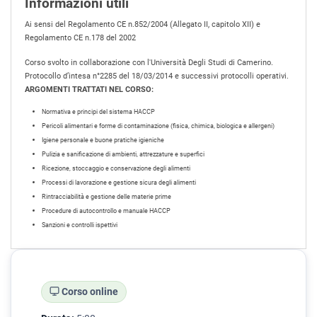
Informazioni utili
Ai sensi del Regolamento CE n.852/2004 (Allegato II, capitolo XII) e
Regolamento CE n.178 del 2002
Corso svolto in collaborazione con l'Università Degli Studi di Camerino.
Protocollo d’intesa n°2285 del 18/03/2014 e successivi protocolli operativi.
ARGOMENTI TRATTATI NEL CORSO:
Normativa e principi del sistema HACCP
Pericoli alimentari e forme di contaminazione (fisica, chimica, biologica e allergeni)
Igiene personale e buone pratiche igieniche
Pulizia e sanificazione di ambienti, attrezzature e superfici
Ricezione, stoccaggio e conservazione degli alimenti
Processi di lavorazione e gestione sicura degli alimenti
Rintracciabilità e gestione delle materie prime
Procedure di autocontrollo e manuale HACCP
Sanzioni e controlli ispettivi
Corso online