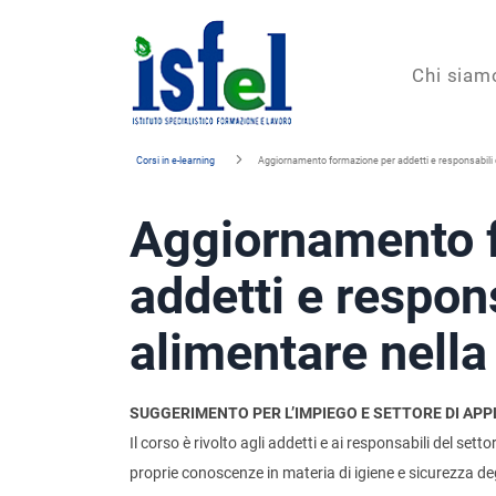
Isfel
Chi siam
Istituto
Corsi in e-learning
Aggiornamento formazione per addetti e responsabili 
specialistico
Aggiornamento 
formazione
e
addetti e respons
lavoro
alimentare nell
SUGGERIMENTO PER L’IMPIEGO E SETTORE DI APP
Il corso è rivolto agli addetti e ai responsabili del se
proprie conoscenze in materia di igiene e sicurezza deg