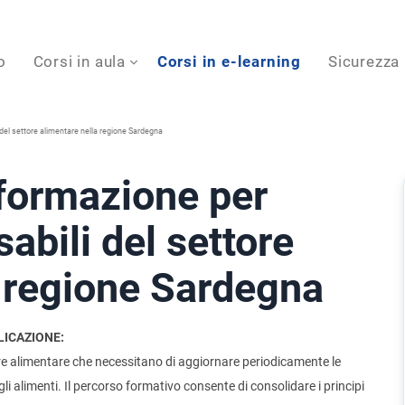
o
Corsi in aula
Corsi in e-learning
Sicurezza
del settore alimentare nella regione Sardegna
formazione per
abili del settore
a regione Sardegna
LICAZIONE:
ttore alimentare che necessitano di aggiornare periodicamente le
li alimenti. Il percorso formativo consente di consolidare i principi