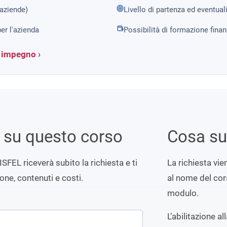
 aziende)
Livello di partenza ed eventual
er l'azienda
Possibilità di formazione fina
a impegno ›
i su questo corso
Cosa s
ISFEL riceverà subito la richiesta e ti
La richiesta vi
ione, contenuti e costi.
al nome del cors
modulo.
L’abilitazione a