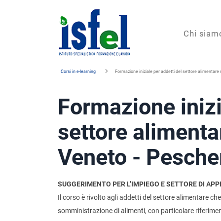
Isfel
Chi siam
Istituto
Corsi in e-learning
Formazione iniziale per addetti del settore alimentare
specialistico
Formazione inizi
formazione
e
settore alimenta
lavoro
Veneto - Pesche
SUGGERIMENTO PER L’IMPIEGO E SETTORE DI APP
Il corso è rivolto agli addetti del settore alimentare 
somministrazione di alimenti, con particolare riferiment