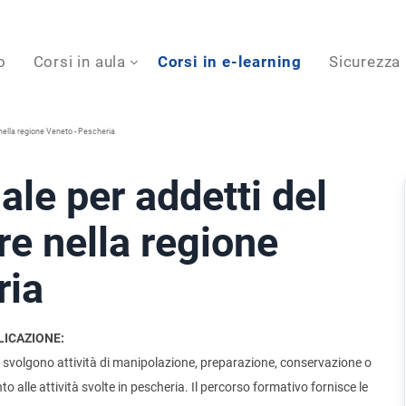
o
Corsi in aula
Corsi in e-learning
Sicurezza
 nella regione Veneto - Pescheria
ale per addetti del
re nella regione
ria
LICAZIONE:
che svolgono attività di manipolazione, preparazione, conservazione o
o alle attività svolte in pescheria. Il percorso formativo fornisce le