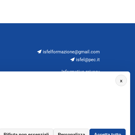
isfelformazione@gmail.com
isfel@pec.it
Informativa privacy
x
Rifiuta non essenziali
Personalizza
Accetta tutto