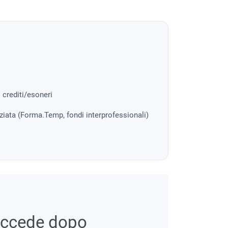
i crediti/esoneri
nziata (Forma.Temp, fondi interprofessionali)
uccede dopo