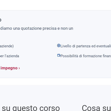
o
i diamo una quotazione precisa e non un
 aziende)
Livello di partenza ed eventual
er l'azienda
Possibilità di formazione fina
a impegno ›
i su questo corso
Cosa s