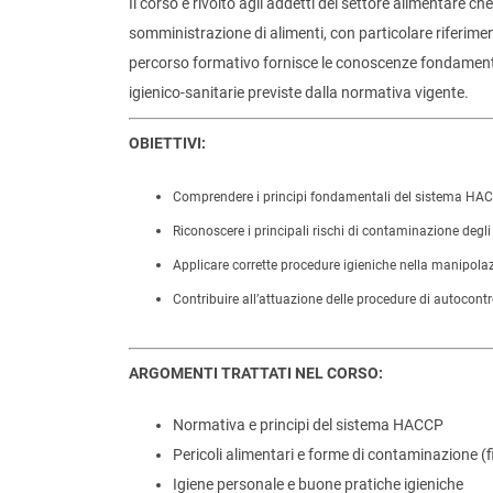
Il corso è rivolto agli addetti del settore alimentare 
somministrazione di alimenti, con particolare riferiment
percorso formativo fornisce le conoscenze fondamentali
igienico-sanitarie previste dalla normativa vigente.
OBIETTIVI:
Comprendere i principi fondamentali del sistema HACC
Riconoscere i principali rischi di contaminazione degli
Applicare corrette procedure igieniche nella manipolaz
Contribuire all’attuazione delle procedure di autocon
ARGOMENTI TRATTATI NEL CORSO:
Normativa e principi del sistema HACCP
Pericoli alimentari e forme di contaminazione (fi
Igiene personale e buone pratiche igieniche