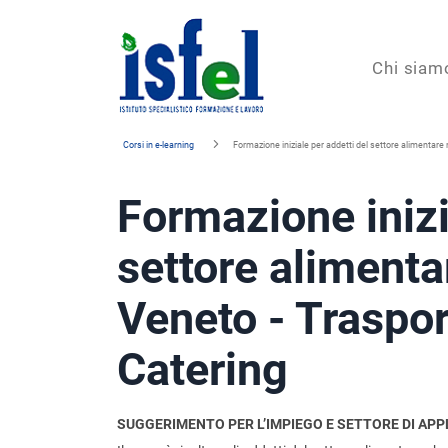
Isfel
Chi siam
Istituto
Corsi in e-learning
Formazione iniziale per addetti del settore alimentare 
specialistico
Formazione inizi
formazione
e
settore alimenta
lavoro
Veneto - Traspor
Catering
SUGGERIMENTO PER L’IMPIEGO E SETTORE DI APP