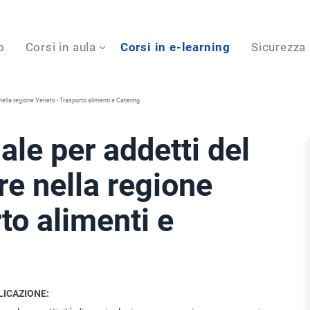
o
Corsi in aula
Corsi in e-learning
Sicurezza
nella regione Veneto - Trasporto alimenti e Catering
ale per addetti del
re nella regione
to alimenti e
LICAZIONE: