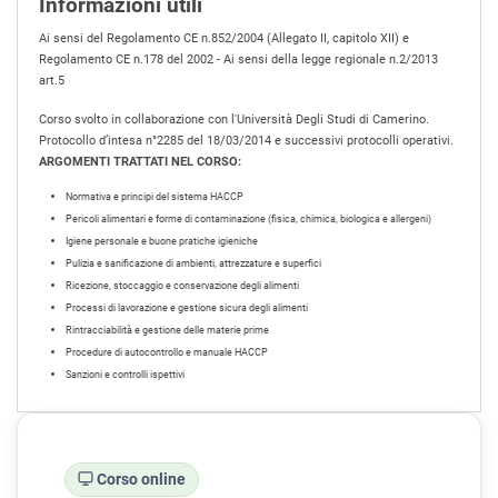
Informazioni utili
Ai sensi del Regolamento CE n.852/2004 (Allegato II, capitolo XII) e
Regolamento CE n.178 del 2002 - Ai sensi della legge regionale n.2/2013
art.5
Corso svolto in collaborazione con l'Università Degli Studi di Camerino.
Protocollo d’intesa n°2285 del 18/03/2014 e successivi protocolli operativi.
ARGOMENTI TRATTATI NEL CORSO:
Normativa e principi del sistema HACCP
Pericoli alimentari e forme di contaminazione (fisica, chimica, biologica e allergeni)
Igiene personale e buone pratiche igieniche
Pulizia e sanificazione di ambienti, attrezzature e superfici
Ricezione, stoccaggio e conservazione degli alimenti
Processi di lavorazione e gestione sicura degli alimenti
Rintracciabilità e gestione delle materie prime
Procedure di autocontrollo e manuale HACCP
Sanzioni e controlli ispettivi
Corso online