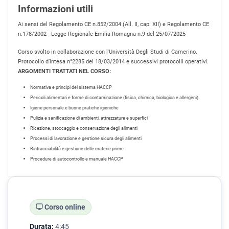
Informazioni utili
Ai sensi del Regolamento CE n.852/2004 (All. II, cap. XII) e Regolamento CE
n.178/2002 - Legge Regionale Emilia-Romagna n.9 del 25/07/2025
Corso svolto in collaborazione con l'Università Degli Studi di Camerino.
Protocollo d’intesa n°2285 del 18/03/2014 e successivi protocolli operativi.
ARGOMENTI TRATTATI NEL CORSO:
Normativa e principi del sistema HACCP
Pericoli alimentari e forme di contaminazione (fisica, chimica, biologica e allergeni)
Igiene personale e buone pratiche igieniche
Pulizia e sanificazione di ambienti, attrezzature e superfici
Ricezione, stoccaggio e conservazione degli alimenti
Processi di lavorazione e gestione sicura degli alimenti
Rintracciabilità e gestione delle materie prime
Procedure di autocontrollo e manuale HACCP
Corso online
Durata:
4:45