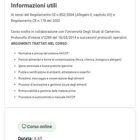
Informazioni utili
Ai sensi del Regolamento CE n.852/2004 (Allegato II, capitolo XII) e
Regolamento CE n.178 del 2002
Corso svolto in collaborazione con l'Università Degli Studi di Camerino.
Protocollo d’intesa n°2285 del 18/03/2014 e successivi protocolli operativi.
ARGOMENTI TRATTATI NEL CORSO:
Normativa e principi del sistema HACCP
Pericoli alimentari e forme di contaminazione (fisica, chimica, biologica e allergeni)
Igiene personale e buone pratiche igieniche
Pulizia e sanificazione di ambienti, attrezzature e superfici
Ricezione, stoccaggio e conservazione degli alimenti
Processi di lavorazione e gestione sicura degli alimenti
Rintracciabilità e gestione delle materie prime
Procedure di autocontrollo e manuale HACCP
Corso online
Durata:
4:45