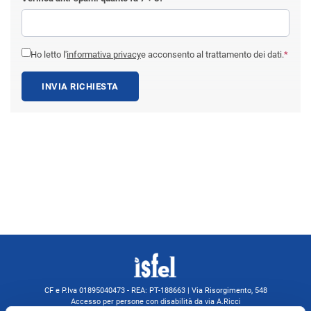
Ho letto l'
informativa privacy
e acconsento al trattamento dei dati.
*
INVIA RICHIESTA
CF e P.Iva 01895040473 - REA: PT-188663 | Via Risorgimento, 548
Accesso per persone con disabilità da via A.Ricci