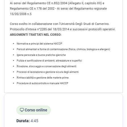
Ai sensi del Regolamento CE n.852/2004 (Allegato II, capitolo XII) e
Regolamento CE n.178 del 2002 - Ai sensi del Regolamento regionale
15/05/2008 n.5
Corso svolto in collaborazione con l'Università Degli Studi di Camerino.
Protocollo d’intesa n°2285 del 18/03/2014 e successivi protocolli operativi.
ARGOMENTI TRATTATI NEL CORSO:
Normativa e principi del sistema HACCP
Pericoli alimentari e forme di contaminazione (fisica, chimica, biologica e allergeni)
Igiene personale e buone pratiche igieniche
Pulizia e sanificazione di ambienti, attrezzature e superfici
Ricezione, stoccaggio e conservazione degli alimenti
Processi di lavorazione e gestione sicura degli alimenti
Rintracciabilità e gestione delle materie prime
Procedure di autocontrollo e manuale HACCP
Corso online
Durata:
4:45