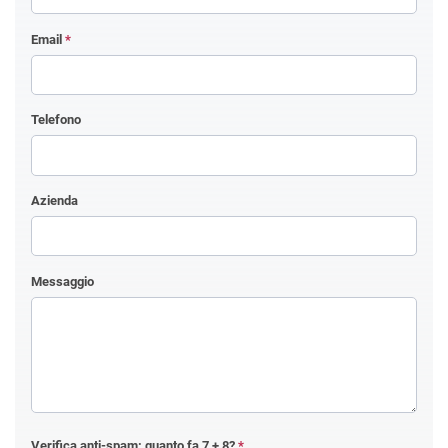
Email
*
Telefono
Azienda
Messaggio
Verifica anti-spam: quanto fa
7 + 8
?
*