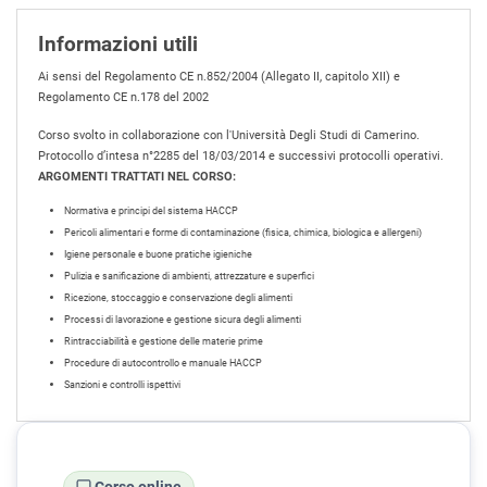
Informazioni utili
Ai sensi del Regolamento CE n.852/2004 (Allegato II, capitolo XII) e
Regolamento CE n.178 del 2002
Corso svolto in collaborazione con l'Università Degli Studi di Camerino.
Protocollo d’intesa n°2285 del 18/03/2014 e successivi protocolli operativi.
ARGOMENTI TRATTATI NEL CORSO:
Normativa e principi del sistema HACCP
Pericoli alimentari e forme di contaminazione (fisica, chimica, biologica e allergeni)
Igiene personale e buone pratiche igieniche
Pulizia e sanificazione di ambienti, attrezzature e superfici
Ricezione, stoccaggio e conservazione degli alimenti
Processi di lavorazione e gestione sicura degli alimenti
Rintracciabilità e gestione delle materie prime
Procedure di autocontrollo e manuale HACCP
Sanzioni e controlli ispettivi