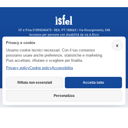
CF e P.Iva 01895040473 - REA: PT-188663 | Via Risorgimento, 548
Accesso per persone con disabilità da via A.Ricci
Monsummano Terme (PT) | 0572 525202
Privacy e cookie
x
isfelformazione@gmail.com
Usiamo cookie tecnici necessari. Con il tuo consenso
isfel@pec.it
possiamo usare anche preferenze, statistiche e marketing.
Informativa privacy
Puoi accettare, rifiutare o scegliere per finalita.
Privacy policy
Cookie policy
Accessibilita
Agenzia formativa iscritta a Formatemp
Rifiuta non essenziali
Accetta tutto
Personalizza
Richiedi informazioni
Dichiarazione di accessibilita