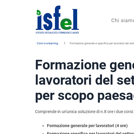
Isfel
Chi siam
Istituto
Corsi in e-learning
Formazione generale e specifica per lavoratori del se
specialistico
Formazione gene
formazione
e
lavoratori del se
lavoro
per scopo paesa
Comprende in un'unica soluzione di n.8 ore i due corsi:
Formazione generale per lavoratori (4 ore)
Formazione specifica per lavoratori del setto