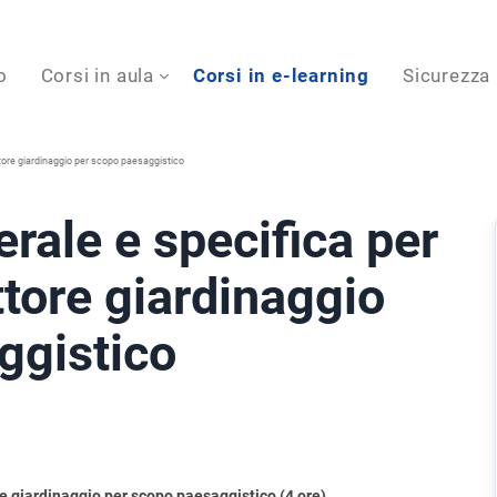
o
Corsi in aula
Corsi in e-learning
Sicurezza
ttore giardinaggio per scopo paesaggistico
rale e specifica per
ttore giardinaggio
ggistico
re giardinaggio per scopo paesaggistico (4 ore)