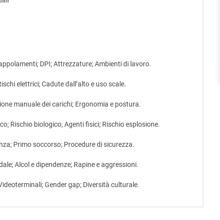
dali
trappolamenti; DPI; Attrezzature; Ambienti di lavoro.
schi elettrici; Cadute dall’alto e uso scale.
ne manuale dei carichi; Ergonomia e postura.
o; Rischio biologico; Agenti fisici; Rischio esplosione.
za; Primo soccorso; Procedure di sicurezza.
dale; Alcol e dipendenze; Rapine e aggressioni.
Videoterminali; Gender gap; Diversità culturale.