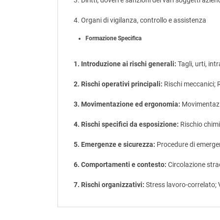
3. Diritti, doveri e sanzioni dei vari soggetti azien
4. Organi di vigilanza, controllo e assistenza
Formazione Specifica
1. Introduzione ai rischi generali:
Tagli, urti, in
2. Rischi operativi principali:
Rischi meccanici; Ri
3. Movimentazione ed ergonomia:
Movimentazio
4. Rischi specifici da esposizione:
Rischio chimic
5. Emergenze e sicurezza:
Procedure di emergen
6. Comportamenti e contesto:
Circolazione stra
7. Rischi organizzativi:
Stress lavoro-correlato; 