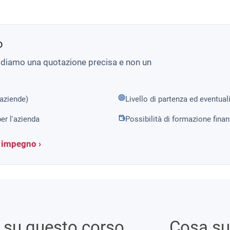
o
i diamo una quotazione precisa e non un
 aziende)
Livello di partenza ed eventual
er l'azienda
Possibilità di formazione fina
a impegno ›
i su questo corso
Cosa s