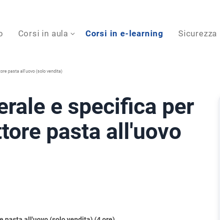
o
Corsi in aula
Corsi in e-learning
Sicurezza
ore pasta all'uovo (solo vendita)
rale e specifica per
ttore pasta all'uovo
 pasta all'uovo (solo vendita) (4 ore)