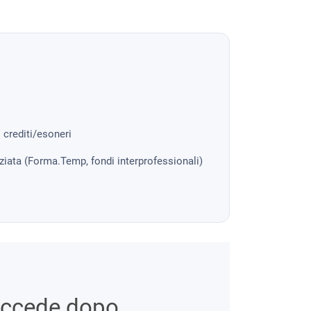
i crediti/esoneri
nziata (Forma.Temp, fondi interprofessionali)
uccede dopo