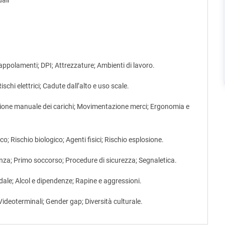
dali
trappolamenti; DPI; Attrezzature; Ambienti di lavoro.
schi elettrici; Cadute dall’alto e uso scale.
ne manuale dei carichi; Movimentazione merci; Ergonomia e
o; Rischio biologico; Agenti fisici; Rischio esplosione.
za; Primo soccorso; Procedure di sicurezza; Segnaletica.
dale; Alcol e dipendenze; Rapine e aggressioni.
Videoterminali; Gender gap; Diversità culturale.