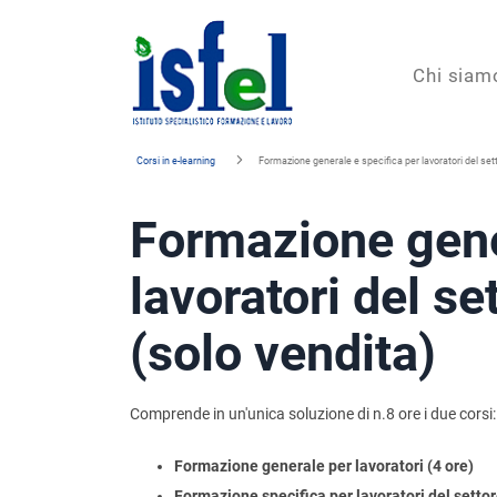
Isfel
Chi siam
Istituto
Corsi in e-learning
Formazione generale e specifica per lavoratori del sett
specialistico
Formazione gene
formazione
e
lavoratori del se
lavoro
(solo vendita)
Comprende in un'unica soluzione di n.8 ore i due corsi:
Formazione generale per lavoratori (4 ore)
Formazione specifica per lavoratori del settore