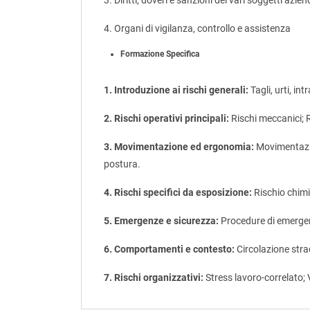
3. Diritti, doveri e sanzioni dei vari soggetti azien
4. Organi di vigilanza, controllo e assistenza
Formazione Specifica
1. Introduzione ai rischi generali:
Tagli, urti, in
2. Rischi operativi principali:
Rischi meccanici; Ri
3. Movimentazione ed ergonomia:
Movimentazio
postura.
4. Rischi specifici da esposizione:
Rischio chimic
5. Emergenze e sicurezza:
Procedure di emergen
6. Comportamenti e contesto:
Circolazione stra
7. Rischi organizzativi:
Stress lavoro-correlato; 