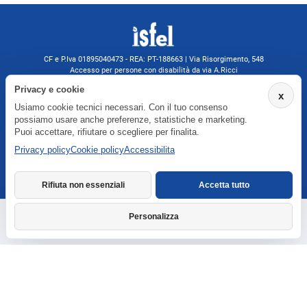
CF e P.Iva 01895040473 - REA: PT-188663 | Via Risorgimento, 548
Accesso per persone con disabilità da via A.Ricci
Monsummano Terme (PT) | 0572 525202
Privacy e cookie
x
isfelformazione@gmail.com
Usiamo cookie tecnici necessari. Con il tuo consenso
isfel@pec.it
possiamo usare anche preferenze, statistiche e marketing.
Informativa privacy
Puoi accettare, rifiutare o scegliere per finalita.
Privacy policy
Cookie policy
Accessibilita
Agenzia formativa iscritta a Formatemp
Rifiuta non essenziali
Accetta tutto
Personalizza
Richiedi informazioni
Dichiarazione di accessibilita