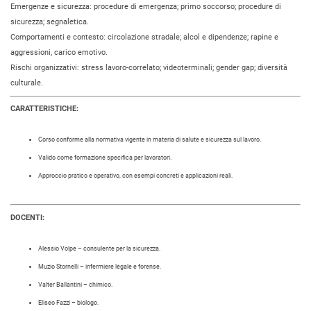
Emergenze e sicurezza: procedure di emergenza; primo soccorso; procedure di
sicurezza; segnaletica.
Comportamenti e contesto: circolazione stradale; alcol e dipendenze; rapine e
aggressioni, carico emotivo.
Rischi organizzativi: stress lavoro-correlato; videoterminali; gender gap; diversità
culturale.
CARATTERISTICHE:
Corso conforme alla normativa vigente in materia di salute e sicurezza sul lavoro.
Valido come formazione specifica per lavoratori.
Approccio pratico e operativo, con esempi concreti e applicazioni reali.
DOCENTI:
Alessio Volpe – consulente per la sicurezza.
Muzio Stornelli – infermiere legale e forense.
Valter Ballantini – chimico.
Eliseo Fazzi – biologo.