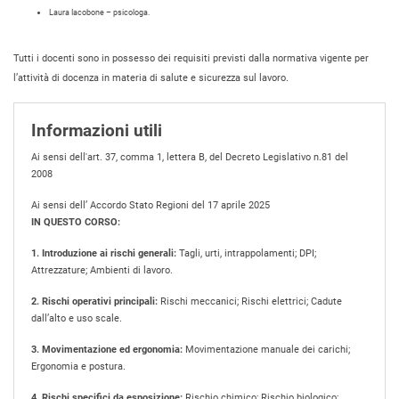
Laura Iacobone – psicologa.
Tutti i docenti sono in possesso dei requisiti previsti dalla normativa vigente per
l’attività di docenza in materia di salute e sicurezza sul lavoro.
Informazioni utili
Ai sensi dell'art. 37, comma 1, lettera B, del Decreto Legislativo n.81 del
2008
Ai sensi dell’ Accordo Stato Regioni del 17 aprile 2025
IN QUESTO CORSO:
1. Introduzione ai rischi generali:
Tagli, urti, intrappolamenti; DPI;
Attrezzature; Ambienti di lavoro.
2. Rischi operativi principali:
Rischi meccanici; Rischi elettrici; Cadute
dall’alto e uso scale.
3. Movimentazione ed ergonomia:
Movimentazione manuale dei carichi;
Ergonomia e postura.
4. Rischi specifici da esposizione:
Rischio chimico; Rischio biologico;