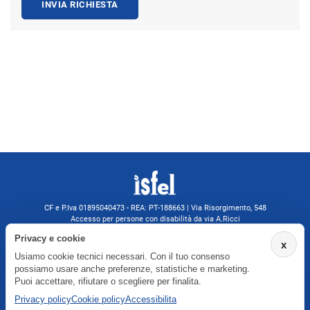
INVIA RICHIESTA
CF e P.Iva 01895040473 - REA: PT-188663 | Via Risorgimento, 548
Accesso per persone con disabilità da via A.Ricci
Monsummano Terme (PT) | 0572 525202
Privacy e cookie
x
isfelformazione@gmail.com
Usiamo cookie tecnici necessari. Con il tuo consenso
isfel@pec.it
possiamo usare anche preferenze, statistiche e marketing.
Informativa privacy
Puoi accettare, rifiutare o scegliere per finalita.
Privacy policy
Cookie policy
Accessibilita