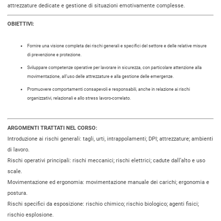
attrezzature dedicate e gestione di situazioni emotivamente complesse.
OBIETTIVI:
Fornire una visione completa dei rischi generali e specifici del settore e delle relative misure
di prevenzione e protezione.
Sviluppare competenze operative per lavorare in sicurezza, con particolare attenzione alla
movimentazione, all’uso delle attrezzature e alla gestione delle emergenze.
Promuovere comportamenti consapevoli e responsabili, anche in relazione ai rischi
organizzativi, relazionali e allo stress lavoro-correlato.
ARGOMENTI TRATTATI NEL CORSO:
Introduzione ai rischi generali: tagli, urti, intrappolamenti; DPI; attrezzature; ambienti
di lavoro.
Rischi operativi principali: rischi meccanici; rischi elettrici; cadute dall’alto e uso
scale.
Movimentazione ed ergonomia: movimentazione manuale dei carichi; ergonomia e
postura.
Rischi specifici da esposizione: rischio chimico; rischio biologico; agenti fisici;
rischio esplosione.