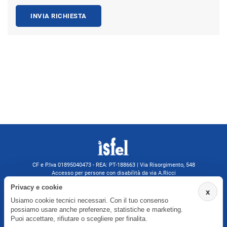
INVIA RICHIESTA
CF e P.Iva 01895040473 - REA: PT-188663 | Via Risorgimento, 548
Accesso per persone con disabilità da via A.Ricci
Monsummano Terme (PT) | 0572 525202
Privacy e cookie
x
isfelformazione@gmail.com
Usiamo cookie tecnici necessari. Con il tuo consenso
isfel@pec.it
possiamo usare anche preferenze, statistiche e marketing.
Informativa privacy
Puoi accettare, rifiutare o scegliere per finalita.