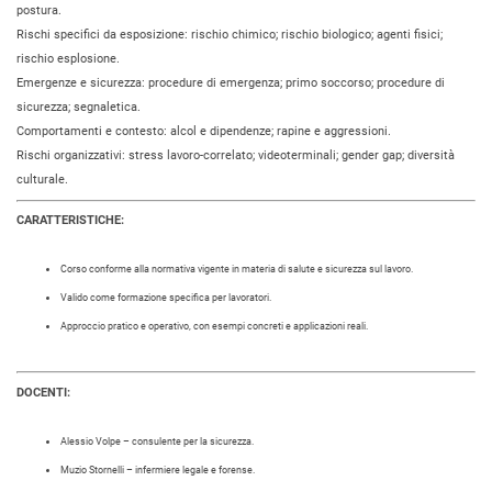
postura.
Rischi specifici da esposizione: rischio chimico; rischio biologico; agenti fisici;
rischio esplosione.
Emergenze e sicurezza: procedure di emergenza; primo soccorso; procedure di
sicurezza; segnaletica.
Comportamenti e contesto: alcol e dipendenze; rapine e aggressioni.
Rischi organizzativi: stress lavoro-correlato; videoterminali; gender gap; diversità
culturale.
CARATTERISTICHE:
Corso conforme alla normativa vigente in materia di salute e sicurezza sul lavoro.
Valido come formazione specifica per lavoratori.
Approccio pratico e operativo, con esempi concreti e applicazioni reali.
DOCENTI:
Alessio Volpe – consulente per la sicurezza.
Muzio Stornelli – infermiere legale e forense.