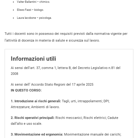
Valter Ballantini – chimico.
Eliseo Fazzi – biologo.
Laura Iacobone – psicologa.
Tutti i docenti sono in possesso dei requisiti previsti dalla normativa vigente per
l’attività di docenza in materia di salute e sicurezza sul lavoro.
Informazioni utili
Ai sensi dell'art. 37, comma 1, lettera B, del Decreto Legislativo n.81 del
2008
Ai sensi dell’ Accordo Stato Regioni del 17 aprile 2025
IN QUESTO CORSO:
1. Introduzione ai rischi generali:
Tagli, urti, intrappolamenti; DPI;
Attrezzature; Ambienti di lavoro.
2. Rischi operativi principali:
Rischi meccanici; Rischi elettrici; Cadute
dall’alto e uso scale.
3. Movimentazione ed ergonomia:
Movimentazione manuale dei carichi;