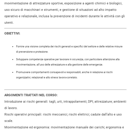
movimentazione di attrezzature sportive, esposizione a agenti chimici e biologici,
uso sicuro di macchinari e strumenti, e gestione di situazioni ad alto impatto
operativo e relazionale, inclusa la prevenzione di incidenti durante le attività con gli
utenti.
OBIETTIVI:
Fornire una visione completa dei rischi generali e specifici del settore e delle relative misure
di prevenzione e protezione.
Sviluppare competenze operative per lavorare in sicurezza, con particolare attenzione alla
movimentazione, all’uso delle attrezzature e alla gestione delle emergenze.
Promuovere comportamenti consapevoli e responsabili, anche in relazione ai rischi
organizzativi, relazionali e allo stress lavoro-correlato.
ARGOMENTI TRATTATI NEL CORSO:
Introduzione ai rischi generali: tagli, urti, intrappolamenti; DPI; attrezzature; ambienti
di lavoro.
Rischi operativi principali: rischi meccanici; rischi elettrici; cadute dall’alto e uso
scale.
Movimentazione ed ergonomia: movimentazione manuale dei carichi; ergonomia e